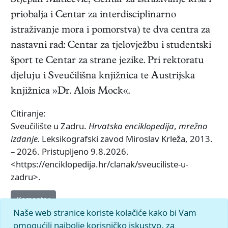
Stjepan Matičević, Centar za istraživanje krša i
priobalja i Centar za interdisciplinarno
istraživanje mora i pomorstva) te dva centra za
nastavni rad: Centar za tjelovježbu i studentski
šport te Centar za strane jezike. Pri rektoratu
djeluju i Sveučilišna knjižnica te Austrijska
knjižnica »Dr. Alois Mock«.
Citiranje:
Sveučilište u Zadru.
Hrvatska enciklopedija
,
mrežno
izdanje.
Leksikografski zavod Miroslav Krleža, 2013.
– 2026. Pristupljeno 9.8.2026.
<https://enciklopedija.hr/clanak/sveuciliste-u-
zadru>.
Komentar
Naše web stranice koriste kolačiće kako bi Vam
omogućili najbolje korisničko iskustvo, za