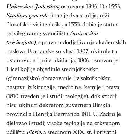
Universitas Jadertina,
osnovana 1396. Do 1553.
Studium generale
imao je dva studija, niži
filozofski i viši teološki, a 1553. dobio je status
privilegiranog sveučilišta
(universitas
privilegiata),
s pravom dodjeljivanja akademskih
naslova. Francuske su vlasti 1807. ukinule tu
ustanovu, a i prije ukidanja, 1806. osnovan je
Licej koji je objedinio srednjoškolsko
(gimnazijsko) obrazovanje i visokoškolsku
nastavu iz kirurgije, medicine, kemije i prava
(1810. uveden je i studij teologije), dok studiji
nisu ukinuti dekretom guvernera Ilirskih
provincija Henrija Bertranda 1811. U Zadru je
djelovao i studij visoke teologije na crkvenom
učilištu
Florio,
a sredinom XIX. st. i privatni