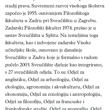
studij prava. Suvremeni razvoj visokoga školstva
započeo je 1955. osnivanjem Filozofskoga
fakulteta u Zadru pri Sveučilištu u Zagrebu.
Zadarski Filozofski fakultet 1974. prešao je u
sastav Sveučilišta u Splitu. Na temeljima toga
fakulteta, kao i izdvojene zadarske Visoke
učiteljske škole, osnovano je današnje
Sveučilište u Zadru koje je formalno s radom
počelo 2003. Sveučilište djeluje kao integrirano,
s 27 sveučilišnih odjela. To su: Odjel za
anglistiku, Odjel za arheologiju, Odjel za
ekologiju, agronomiju i akvakulturu, Odjel za
ekonomiju, Odjel za etnologiju i antropologiju,
Odjel za filozofiju, Odjel za francuske i
frankofonske studije, Odjel za geografiju, Odjel