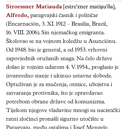
Stroessner Matiauda
[estre'zner matiạu'δa],
Alfredo,
paragvajski
časnik i političar
(
Encarnación
,
3. XI. 1912
–
Brasilia, Brazil
,
16. VIII. 2006
). Sin njemačkog emigranta.
Školovao se na vojnom koledžu u Asunciónu.
Od 1948. bio je general, a od 1953. vrhovni
zapovjednik oružanih snaga. Na čelo države
došao je vojnim udarom 4. V. 1954., proglasio je
izvanredno stanje i ukinuo ustavne slobode.
Optuživan je za mučenja, otmice, ubojstva i
zatvaranja protivnika, što je opravdavao
potrebom obrane države od komunizma.
Tijekom njegove vladavine mnogi su nacistički
ratni zločinci pronašli sigurno utočište u
Paragvaju, među ostalima i Josef Mengele,