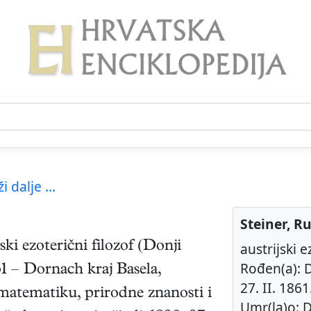
ži dalje ...
Steiner, R
jski
ezoterični filozof
(
Donji
austrijski e
Rođen(a): D
61
–
Dornach kraj Basela,
27. II. 1861
 matematiku, prirodne znanosti i
Umr(la)o: D