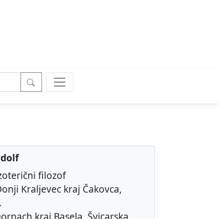
udolf
zoterični filozof
onji Kraljevec kraj Čakovca,
.
ornach kraj Basela, Švicarska,