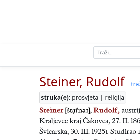
Steiner, Rudolf
tra
struka(e):
prosvjeta | religija
Steiner
[štại'nəɹ],
Rudolf,
austri
Kraljevec kraj Čakovca
,
27. II. 18
Švicarska
,
30. III. 1925
). Studirao