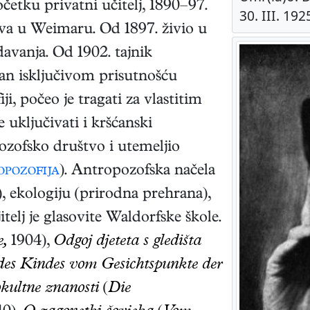
četku privatni učitelj, 1890–97.
30. III. 192
va u Weimaru. Od 1897. živio u
avanja. Od 1902. tajnik
an isključivom prisutnošću
i, počeo je tragati za vlastitim
uključivati i kršćanski
eozofsko društvo i utemeljio
pozofija
). Antropozofska načela
a), ekologiju (prirodna prehrana),
telj je glasovite Waldorfske škole.
e,
1904),
Odgoj djeteta s gledišta
des Kindes vom Gesichtspunkte der
kultne znanosti
(
Die