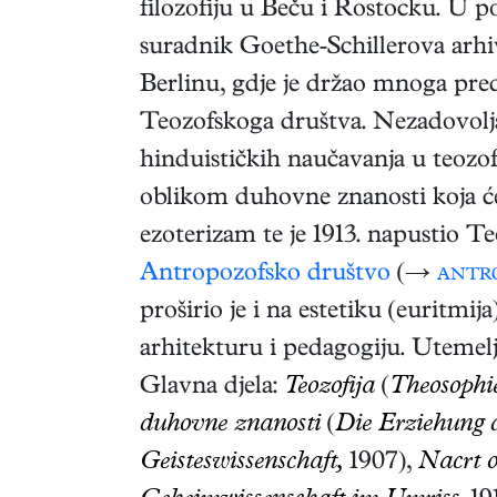
filozofiju u Beču i Rostocku. U po
suradnik Goethe-Schillerova arhi
Berlinu, gdje je držao mnoga pred
Teozofskoga društva. Nezadovolj
hinduističkih naučavanja u teozofij
oblikom duhovne znanosti koja će 
ezoterizam te je 1913. napustio T
Antropozofsko društvo
(→
antro
proširio je i na estetiku (euritmij
arhitekturu i pedagogiju. Utemelji
Glavna djela:
Teozofija
(
Theosophi
duhovne znanosti
(
Die Erziehung 
Geisteswissenschaft,
1907),
Nacrt o