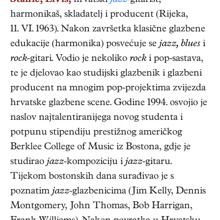
Stanić, Elvis,
hrvatski
jazz
-gitarist,
harmonikaš, skladatelj i producent
(
Rijeka
,
11. VI. 1963
). Nakon završetka klasične glazbene
edukacije (harmonika) posvećuje se
jazz, blues
i
rock
-gitari. Vodio je nekoliko
rock
i pop-sastava,
te je djelovao kao studijski glazbenik i glazbeni
producent na mnogim pop-projektima zvijezda
hrvatske glazbene scene. Godine 1994. osvojio je
naslov najtalentiranijega novog studenta i
potpunu stipendiju prestižnog američkog
Berklee College of Music iz Bostona, gdje je
studirao
jazz
-kompoziciju i
jazz
-gitaru.
Tijekom bostonskih dana surađivao je s
poznatim
jazz
-glazbenicima (Jim Kelly, Dennis
Montgomery, John Thomas, Bob Harrigan,