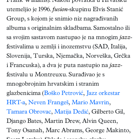
Frank Williams). Nakon povratka u Hrvatsku
utemeljio je 1996.
fusion
-skupinu Elvis Stanić
Group, s kojom je snimio niz nagrađivanih
albuma s originalnim skladbama. Samostalno ili
sa svojim sastavom nastupao je na mnogim
jazz
-
festivalima u zemlji i inozemstvu (SAD, Italija,
Slovenija, Turska, Njemačka, Norveška, Grčka
i Francuska), a dva je puta nastupio na
jazz
-
festivalu u Montreuxu. Surađivao je s
mnogobrojnim hrvatskim i stranim
glazbenicima (
Boško Petrović
,
Jazz orkestar
HRT-a
,
Neven Frangeš
,
Mario Mavrin
,
Tamara Obrovac
,
Matija Dedić
, Gilberto Gil,
Django Bates, Martin Drew, Alvin Queen,
Tony Osanah, Marc Abrams, George Makinto,