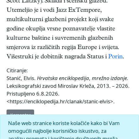
Scott Latzky). Sklada i scensku glazbu.
Utemeljio je i vodi Jazz ExTempore,
multikulturni glazbeni projekt koji svake
godine okuplja vrsne poznavatelje vlastite
kulturne baštine i suvremenih glazbenih
smjerova iz različitih regija Europe i svijeta.
Višestruki je dobitnik nagrada Status i
Porin
.
Citiranje:
Stanić, Elvis.
Hrvatska enciklopedija
,
mrežno izdanje.
Leksikografski zavod Miroslav Krleža, 2013. – 2026.
Pristupljeno 6.8.2026.
<https://enciklopedija.hr/clanak/stanic-elvis>.
Komentar
Naše web stranice koriste kolačiće kako bi Vam
omogućili najbolje korisničko iskustvo, za
analizu prometa i korištenje društvenih mreža.