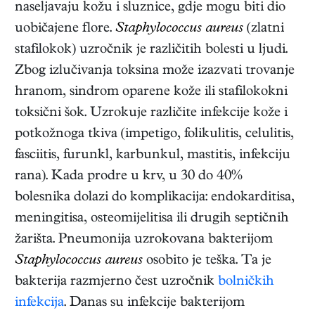
naseljavaju kožu i sluznice, gdje mogu biti dio
uobičajene flore.
Staphylococcus aureus
(zlatni
stafilokok) uzročnik je različitih bolesti u ljudi.
Zbog izlučivanja toksina može izazvati trovanje
hranom, sindrom oparene kože ili stafilokokni
toksični šok. Uzrokuje različite infekcije kože i
potkožnoga tkiva (impetigo, folikulitis, celulitis,
fasciitis, furunkl, karbunkul, mastitis, infekciju
rana). Kada prodre u krv, u 30 do 40%
bolesnika dolazi do komplikacija: endokarditisa,
meningitisa, osteomijelitisa ili drugih septičnih
žarišta. Pneumonija uzrokovana bakterijom
Staphylococcus aureus
osobito je teška. Ta je
bakterija razmjerno čest uzročnik
bolničkih
infekcija
. Danas su infekcije bakterijom