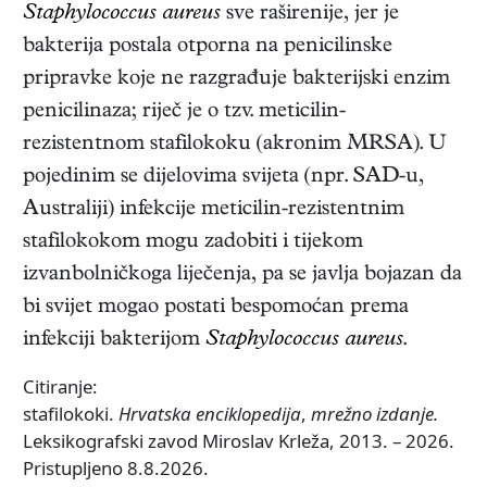
Staphylococcus aureus
sve raširenije, jer je
bakterija postala otporna na penicilinske
pripravke koje ne razgrađuje bakterijski enzim
penicilinaza; riječ je o tzv. meticilin-
rezistentnom stafilokoku (akronim MRSA). U
pojedinim se dijelovima svijeta (npr. SAD-u,
Australiji) infekcije meticilin-rezistentnim
stafilokokom mogu zadobiti i tijekom
izvanbolničkoga liječenja, pa se javlja bojazan da
bi svijet mogao postati bespomoćan prema
infekciji bakterijom
Staphylococcus aureus
.
Citiranje:
stafilokoki.
Hrvatska enciklopedija
,
mrežno izdanje.
Leksikografski zavod Miroslav Krleža, 2013. – 2026.
Pristupljeno 8.8.2026.