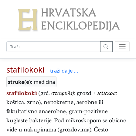
stafilokoki
traži dalje ...
struka(e):
medicina
stafilokoki
(grč.
σταφυλή:
grozd +
ϰόϰϰoς:
koštica, zrno), nepokretne, aerobne ili
fakultativno anaerobne, gram-pozitivne
kuglaste bakterije. Pod mikroskopom se obično
vide u nakupinama (grozdovima). Često