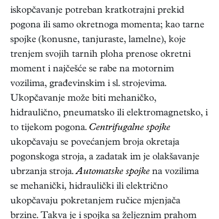
iskopčavanje potreban kratkotrajni prekid
pogona ili samo okretnoga momenta; kao tarne
spojke (konusne, tanjuraste, lamelne), koje
trenjem svojih tarnih ploha prenose okretni
moment i najčešće se rabe na motornim
vozilima, građevinskim i sl. strojevima.
Ukopčavanje može biti mehaničko,
hidraulično, pneumatsko ili elektromagnetsko, i
to tijekom pogona.
Centrifugalne spojke
ukopčavaju se povećanjem broja okretaja
pogonskoga stroja, a zadatak im je olakšavanje
ubrzanja stroja.
Automatske spojke
na vozilima
se mehanički, hidraulički ili električno
ukopčavaju pokretanjem ručice mjenjača
brzine. Takva je i spojka sa željeznim prahom