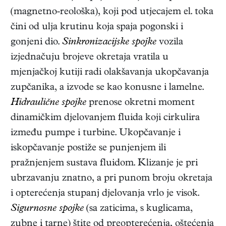
(magnetno-reološka), koji pod utjecajem el. toka
čini od ulja krutinu koja spaja pogonski i
gonjeni dio.
Sinkronizacijske spojke
vozila
izjednačuju brojeve okretaja vratila u
mjenjačkoj kutiji radi olakšavanja ukopčavanja
zupčanika, a izvode se kao konusne i lamelne.
Hidraulične spojke
prenose okretni moment
dinamičkim djelovanjem fluida koji cirkulira
između pumpe i turbine. Ukopčavanje i
iskopčavanje postiže se punjenjem ili
pražnjenjem sustava fluidom. Klizanje je pri
ubrzavanju znatno, a pri punom broju okretaja
i opterećenja stupanj djelovanja vrlo je visok.
Sigurnosne spojke
(sa zaticima, s kuglicama,
zubne i tarne) štite od preopterećenja, oštećenja