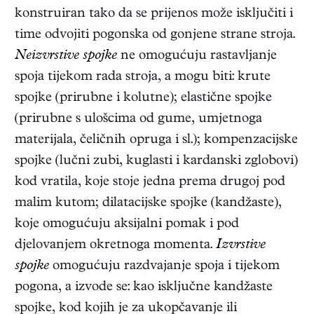
konstruiran tako da se prijenos može isključiti i
time odvojiti pogonska od gonjene strane stroja.
Neizvrstive spojke
ne omogućuju rastavljanje
spoja tijekom rada stroja, a mogu biti: krute
spojke (prirubne i kolutne); elastične spojke
(prirubne s ulošcima od gume, umjetnoga
materijala, čeličnih opruga i sl.); kompenzacijske
spojke (lučni zubi, kuglasti i kardanski zglobovi)
kod vratila, koje stoje jedna prema drugoj pod
malim kutom; dilatacijske spojke (kandžaste),
koje omogućuju aksijalni pomak i pod
djelovanjem okretnoga momenta.
Izvrstive
spojke
omogućuju razdvajanje spoja i tijekom
pogona, a izvode se: kao isključne kandžaste
spojke, kod kojih je za ukopčavanje ili