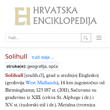
Solihull
traži dalje ...
struka(e):
geografija, opća
Solihull
[səulihʌ'l], grad u srednjoj Engleskoj
(grofovija
West Midlands
), 14 km jugoistočno od
Birminghama; 123 187 st. (2011). Sačuvane su
građevine iz XIII. (crkva St. Alphege i dr.) i
XV. st. (tudorski stil i dr.). Metalna (tvornica