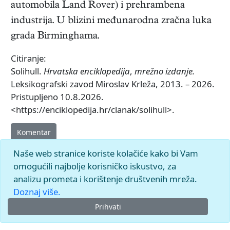
automobila Land Rover) i prehrambena
industrija. U blizini međunarodna zračna luka
grada Birminghama.
Citiranje:
Solihull.
Hrvatska enciklopedija
,
mrežno izdanje.
Leksikografski zavod Miroslav Krleža, 2013. – 2026.
Pristupljeno 10.8.2026.
<https://enciklopedija.hr/clanak/solihull>.
Komentar
Naše web stranice koriste kolačiće kako bi Vam
omogućili najbolje korisničko iskustvo, za
analizu prometa i korištenje društvenih mreža.
Doznaj više.
Prihvati
© 2026.
Leksikografski zavod
Miroslav Krleža