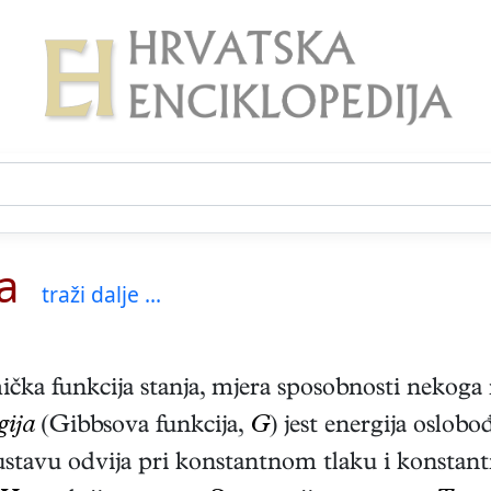
a
traži dalje ...
ka funkcija stanja, mjera sposobnosti nekoga 
gija
(Gibbsova funkcija,
G
) jest energija oslobo
ustavu odvija pri konstantnom tlaku i konstant