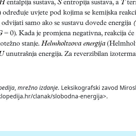
H
entalpija sustava,
S
entropija sustava, a
T
ter
) određuje uvjete pod kojima se kemijska reakci
e odvijati samo ako se sustavu dovede energija
(
G
= 0). Kada je promjena negativna, reakcija će
otežno stanje.
Helmholtzova energija
(Helmholt
U
unutrašnja energija. Za reverzibilan izoterma
pedija
,
mrežno izdanje.
Leksikografski zavod Mirosl
iklopedija.hr/clanak/slobodna-energija>.