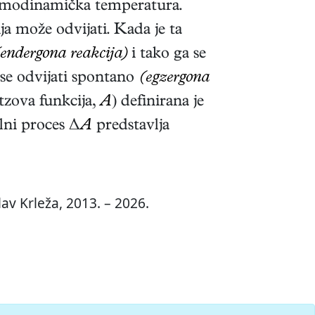
modinamička temperatura.
ja može odvijati. Kada je ta
endergona reakcija)
i tako ga se
 se odvijati spontano
(egzergona
zova funkcija,
A
) definirana je
lni proces Δ
A
predstavlja
av Krleža, 2013. – 2026.