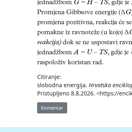
jednadžbom
G = H – TS
, gdje je
Promjena Gibbsove energije (Δ
G
promjena pozitivna, reakcija će s
pomakne iz ravnoteže (u kojoj Δ
reakcija)
dok se ne uspostavi ravn
jednadžbom
A = U – TS
, gdje je
raspoloživ koristan rad.
Citiranje:
slobodna energija.
Hrvatska enciklo
Pristupljeno 8.8.2026. <https://enc
Komentar