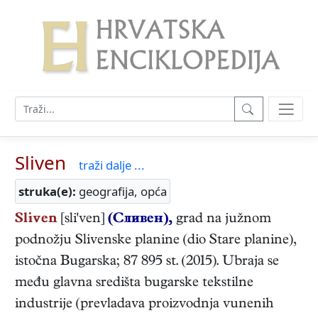
Sliven
traži dalje ...
struka(e):
geografija, opća
Sliven
[sli'ven]
(Сливен),
grad na južnom
podnožju Slivenske planine (dio Stare planine),
istočna Bugarska; 87 895 st. (2015). Ubraja se
među glavna središta bugarske tekstilne
industrije (prevladava proizvodnja vunenih