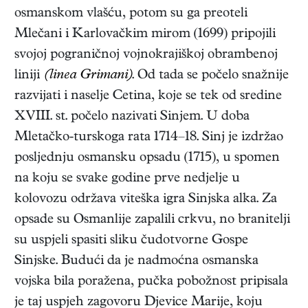
osmanskom vlašću, potom su ga preoteli
Mlečani i Karlovačkim mirom (1699) pripojili
svojoj pograničnoj vojnokrajiškoj obrambenoj
liniji
(linea Grimani)
. Od tada se počelo snažnije
razvijati i naselje Cetina, koje se tek od sredine
XVIII. st. počelo nazivati Sinjem. U doba
Mletačko-turskoga rata 1714–18. Sinj je izdržao
posljednju osmansku opsadu (1715), u spomen
na koju se svake godine prve nedjelje u
kolovozu održava viteška igra Sinjska alka. Za
opsade su Osmanlije zapalili crkvu, no branitelji
su uspjeli spasiti sliku čudotvorne Gospe
Sinjske. Budući da je nadmoćna osmanska
vojska bila poražena, pučka pobožnost pripisala
je taj uspjeh zagovoru Djevice Marije, koju