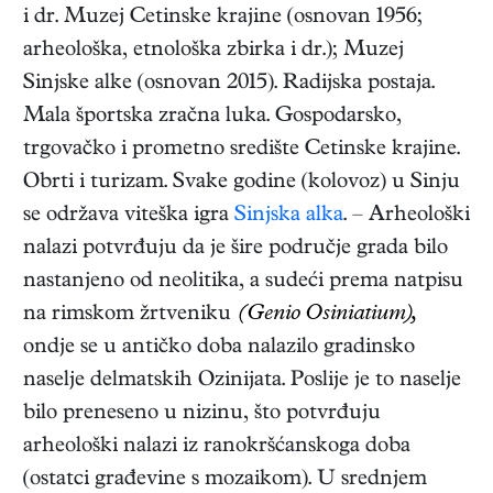
i dr. Muzej Cetinske krajine (osnovan 1956;
arheološka, etnološka zbirka i dr.); Muzej
Sinjske alke (osnovan 2015). Radijska postaja.
Mala športska zračna luka. Gospodarsko,
trgovačko i prometno središte Cetinske krajine.
Obrti i turizam. Svake godine (kolovoz) u Sinju
se održava viteška igra
Sinjska alka
. – Arheološki
nalazi potvrđuju da je šire područje grada bilo
nastanjeno od neolitika, a sudeći prema natpisu
na rimskom žrtveniku
(Genio Osiniatium),
ondje se u antičko doba nalazilo gradinsko
naselje delmatskih Ozinijata. Poslije je to naselje
bilo preneseno u nizinu, što potvrđuju
arheološki nalazi iz ranokršćanskoga doba
(ostatci građevine s mozaikom). U srednjem