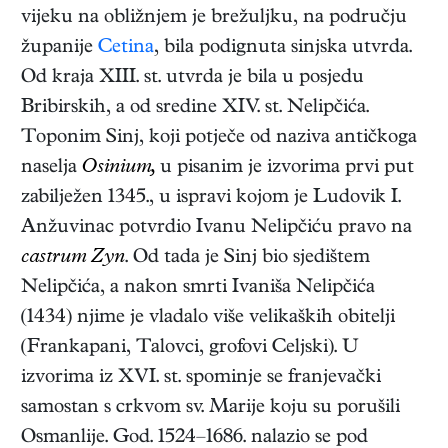
vijeku na obližnjem je brežuljku, na području
županije
Cetina
, bila podignuta sinjska utvrda.
Od kraja XIII. st. utvrda je bila u posjedu
Bribirskih, a od sredine XIV. st. Nelipčića.
Toponim Sinj, koji potječe od naziva antičkoga
naselja
Osinium,
u pisanim je izvorima prvi put
zabilježen 1345., u ispravi kojom je Ludovik I.
Anžuvinac potvrdio Ivanu Nelipčiću pravo na
castrum Zyn
. Od tada je Sinj bio sjedištem
Nelipčića, a nakon smrti Ivaniša Nelipčića
(1434) njime je vladalo više velikaških obitelji
(Frankapani, Talovci, grofovi Celjski). U
izvorima iz XVI. st. spominje se franjevački
samostan s crkvom sv. Marije koju su porušili
Osmanlije. God. 1524–1686. nalazio se pod