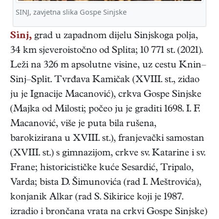
SINJ, zavjetna slika Gospe Sinjske
Sinj,
grad u zapadnom dijelu Sinjskoga polja,
34 km sjeveroistočno od Splita; 10 771 st. (2021).
Leži na 326 m apsolutne visine, uz cestu Knin–
Sinj–Split. Tvrđava Kamičak (XVIII. st., zidao
ju je Ignacije Macanović), crkva Gospe Sinjske
(Majka od Milosti; počeo ju je graditi 1698. I. F.
Macanović, više je puta bila rušena,
barokizirana u XVIII. st.), franjevački samostan
(XVIII. st.) s gimnazijom, crkve sv. Katarine i sv.
Frane; historicističke kuće Sesardić, Tripalo,
Varda; bista D. Šimunovića (rad I. Meštrovića),
konjanik Alkar (rad S. Sikirice koji je 1987.
izradio i brončana vrata na crkvi Gospe Sinjske)