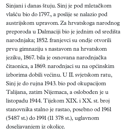
Sinjani i danas štuju. Sinj je pod mletačkom
vlašću bio do 1797., a poslije se nalazio pod
austrijskom upravom. Za hrvatskoga narodnog
preporoda u Dalmaciji bio je jednim od središta
narodnjaka; 1852. franjevci su ondje otvorili
prvu gimnaziju s nastavom na hrvatskom
jeziku, 1867. bila je osnovana narodnjačka
čitaonica, a 1869. narodnjaci su na općinskim
izborima dobili većinu. U II. svjetskom ratu,
Sinj je do rujna 1943. bio pod okupacijom
Talijana, zatim Nijemaca, a oslobođen je u
listopadu 1944. Tijekom XIX. i XX. st. broj
stanovnika stalno je rastao, posebno od 1961
(5487 st.) do 1991 (11 378 st.), uglavnom
doseljavanjem iz okolice.