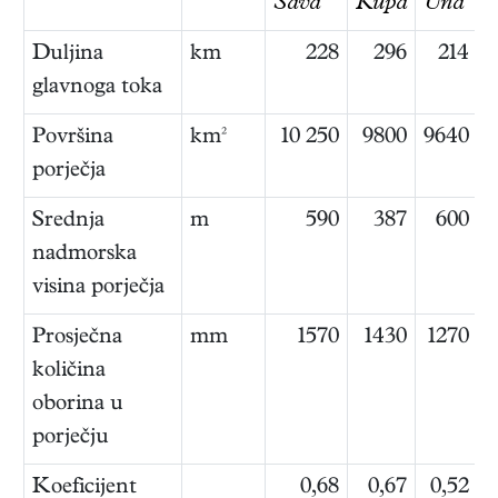
Sava
Kupa
Una
V
Duljina
km
228
296
214
glavnoga toka
Površina
km²
10 250
9800
9640
porječja
Srednja
m
590
387
600
nadmorska
visina porječja
Prosječna
mm
1570
1430
1270
količina
oborina u
porječju
Koeficijent
0,68
0,67
0,52