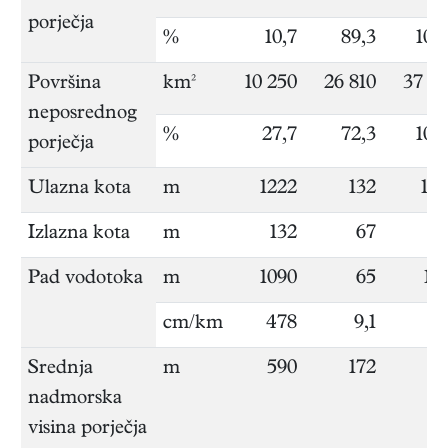
porječja
%
10,7
89,3
100
Površina
km²
10 250
26 810
37 0
neposrednog
%
27,7
72,3
100
porječja
Ulazna kota
m
1222
132
12
Izlazna kota
m
132
67
6
Pad vodotoka
m
1090
65
11
cm/km
478
9,1
1
Srednja
m
590
172
28
nadmorska
visina porječja