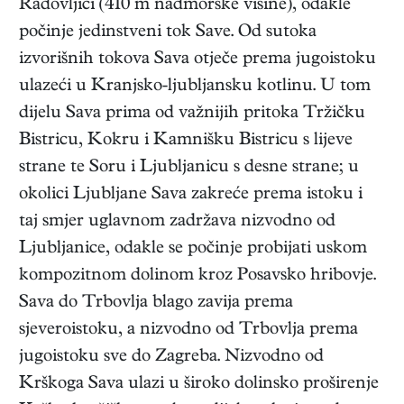
Radovljici (410 m nadmorske visine), odakle
počinje jedinstveni tok Save. Od sutoka
izvorišnih tokova Sava otječe prema jugoistoku
ulazeći u Kranjsko-ljubljansku kotlinu. U tom
dijelu Sava prima od važnijih pritoka Tržičku
Bistricu, Kokru i Kamnišku Bistricu s lijeve
strane te Soru i Ljubljanicu s desne strane; u
okolici Ljubljane Sava zakreće prema istoku i
taj smjer uglavnom zadržava nizvodno od
Ljubljanice, odakle se počinje probijati uskom
kompozitnom dolinom kroz Posavsko hribovje.
Sava do Trbovlja blago zavija prema
sjeveroistoku, a nizvodno od Trbovlja prema
jugoistoku sve do Zagreba. Nizvodno od
Krškoga Sava ulazi u široko dolinsko proširenje