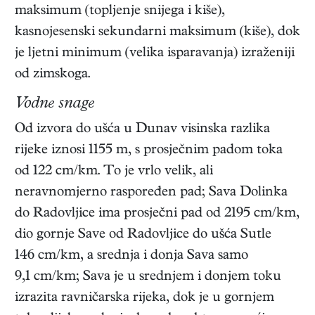
maksimum (topljenje snijega i kiše),
kasnojesenski sekundarni maksimum (kiše), dok
je ljetni minimum (velika isparavanja) izraženiji
od zimskoga.
Vodne snage
Od izvora do ušća u Dunav visinska razlika
rijeke iznosi 1155 m, s prosječnim padom toka
od 122 cm/km. To je vrlo velik, ali
neravnomjerno raspoređen pad; Sava Dolinka
do Radovljice ima prosječni pad od 2195 cm/km,
dio gornje Save od Radovljice do ušća Sutle
146 cm/km, a srednja i donja Sava samo
9,1 cm/km; Sava je u srednjem i donjem toku
izrazita ravničarska rijeka, dok je u gornjem