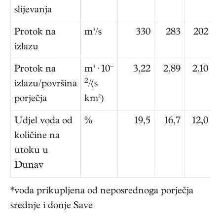
slijevanja
Protok na
m³/s
330
283
202
izlazu
–
Protok na
m³ · 10
3,22
2,89
2,10
2
izlazu/površina
/(s
porječja
km²)
Udjel voda od
%
19,5
16,7
12,0
količine na
utoku u
Dunav
*voda prikupljena od neposrednoga porječja
srednje i donje Save