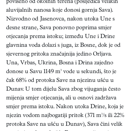
povišeno od okolnih terena (posljedica velikih
aluvijalnih nanosa koje donosi gornja Sava).
Nizvodno od Jasenovca, nakon utoka Une s
desne strane, Sava ponovno poprima smjer
otjecanja prema istoku; između Une i Drine
glavnina voda dolazi s juga, iz Bosne, dok je od
sjevernog pritoka značajnija jedino Orljava.
Una, Vrbas, Ukrina, Bosna i Drina zajedno
donose u Savu 1149 m³ vode u sekundi, što je
čak 68% od protoka Save na njezinu ušću u
Dunav. U tom dijelu Sava zbog vijuganja često
mijenja smjer otjecanja, ali u osnovi zadržava
smjer prema istoku. Nakon utoka Drine, koja je
njezin vodom najbogatiji pritok (371 m³/s ili 22%
protoka Save na ušću u Dunav), Sava čini velik