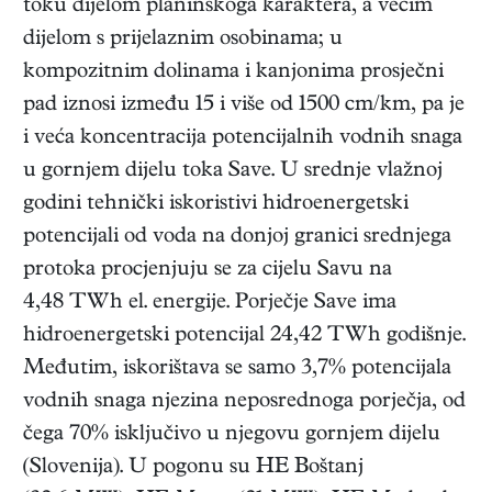
toku dijelom planinskoga karaktera, a većim
dijelom s prijelaznim osobinama; u
kompozitnim dolinama i kanjonima prosječni
pad iznosi između 15 i više od 1500 cm/km, pa je
i veća koncentracija potencijalnih vodnih snaga
u gornjem dijelu toka Save. U srednje vlažnoj
godini tehnički iskoristivi hidroenergetski
potencijali od voda na donjoj granici srednjega
protoka procjenjuju se za cijelu Savu na
4,48 TWh el. energije. Porječje Save ima
hidroenergetski potencijal 24,42 TWh godišnje.
Međutim, iskorištava se samo 3,7% potencijala
vodnih snaga njezina neposrednoga porječja, od
čega 70% isključivo u njegovu gornjem dijelu
(Slovenija). U pogonu su HE Boštanj