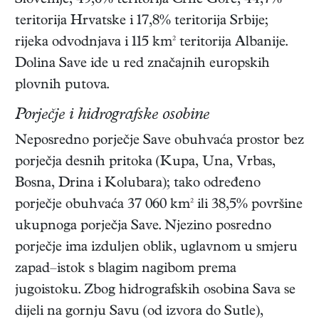
Slovenije, 49,6% teritorija Crne Gore, 44,7%
teritorija Hrvatske i 17,8% teritorija Srbije;
rijeka odvodnjava i 115 km² teritorija Albanije.
Dolina Save ide u red značajnih europskih
plovnih putova.
Porječje i hidrografske osobine
Neposredno porječje Save obuhvaća prostor bez
porječja desnih pritoka (Kupa, Una, Vrbas,
Bosna, Drina i Kolubara); tako određeno
porječje obuhvaća 37 060 km² ili 38,5% površine
ukupnoga porječja Save. Njezino posredno
porječje ima izduljen oblik, uglavnom u smjeru
zapad–istok s blagim nagibom prema
jugoistoku. Zbog hidrografskih osobina Sava se
dijeli na gornju Savu (od izvora do Sutle),