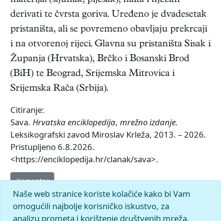
materijal (šljunak, pijesak), nafta i njezini
derivati te čvrsta goriva. Uređeno je dvadesetak
pristaništa, ali se povremeno obavljaju prekrcaji
i na otvorenoj rijeci. Glavna su pristaništa Sisak i
Županja (Hrvatska), Brčko i Bosanski Brod
(BiH) te Beograd, Srijemska Mitrovica i
Srijemska Rača (Srbija).
Citiranje:
Sava.
Hrvatska enciklopedija
,
mrežno izdanje.
Leksikografski zavod Miroslav Krleža, 2013. – 2026.
Pristupljeno 6.8.2026.
<https://enciklopedija.hr/clanak/sava>.
Komentar
Naše web stranice koriste kolačiće kako bi Vam
omogućili najbolje korisničko iskustvo, za
analizu prometa i korištenje društvenih mreža.