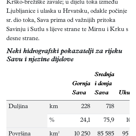
Krško-brežiške zavale; u dijelu toka između
Ljubljanice i ulaska u Hrvatsku, odakle počinje
sr. dio toka, Sava prima od važnijih pritoka
Savinju i Sutlu s lijeve strane te Mirnu i Krku s
desne strane.
Neki hidrografski pokazatelji za rijeku
Savu i njezine dijelove
Srednja
Gornja
i donja
Sava
Sava
Ukupn
Duljina
km
228
718
94
%
24,1
75,9
100
Površina
km²
10 250
85 585
95 8