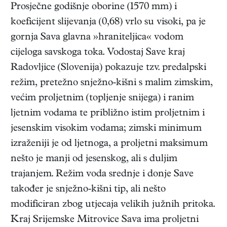
Prosječne godišnje oborine (1570 mm) i
koeficijent slijevanja (0,68) vrlo su visoki, pa je
gornja Sava glavna »hraniteljica« vodom
cijeloga savskoga toka. Vodostaj Save kraj
Radovljice (Slovenija) pokazuje tzv. predalpski
režim, pretežno snježno-kišni s malim zimskim,
većim proljetnim (topljenje snijega) i ranim
ljetnim vodama te približno istim proljetnim i
jesenskim visokim vodama; zimski minimum
izraženiji je od ljetnoga, a proljetni maksimum
nešto je manji od jesenskog, ali s duljim
trajanjem. Režim voda srednje i donje Save
također je snježno-kišni tip, ali nešto
modificiran zbog utjecaja velikih južnih pritoka.
Kraj Srijemske Mitrovice Sava ima proljetni