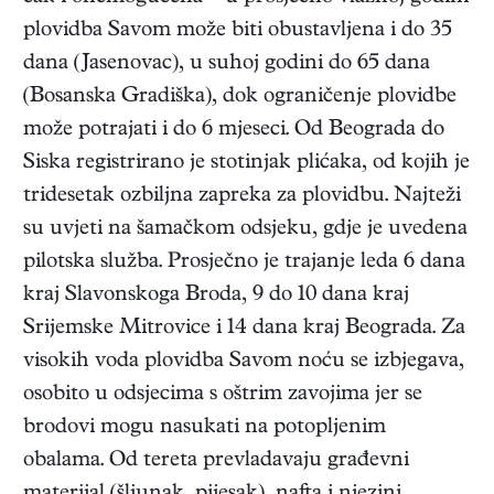
plovidba Savom može biti obustavljena i do 35
dana (Jasenovac), u suhoj godini do 65 dana
(Bosanska Gradiška), dok ograničenje plovidbe
može potrajati i do 6 mjeseci. Od Beograda do
Siska registrirano je stotinjak plićaka, od kojih je
tridesetak ozbiljna zapreka za plovidbu. Najteži
su uvjeti na šamačkom odsjeku, gdje je uvedena
pilotska služba. Prosječno je trajanje leda 6 dana
kraj Slavonskoga Broda, 9 do 10 dana kraj
Srijemske Mitrovice i 14 dana kraj Beograda. Za
visokih voda plovidba Savom noću se izbjegava,
osobito u odsjecima s oštrim zavojima jer se
brodovi mogu nasukati na potopljenim
obalama. Od tereta prevladavaju građevni