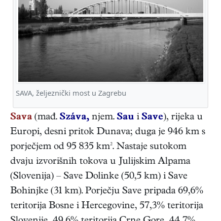
SAVA, željeznički most u Zagrebu
Sava
(mađ.
Száva,
njem.
Sau
i
Save
), rijeka u
Europi, desni pritok Dunava; duga je 946 km s
porječjem od 95 835 km². Nastaje sutokom
dvaju izvorišnih tokova u Julijskim Alpama
(Slovenija) – Save Dolinke (50,5 km) i Save
Bohinjke (31 km). Porječju Save pripada 69,6%
teritorija Bosne i Hercegovine, 57,3% teritorija