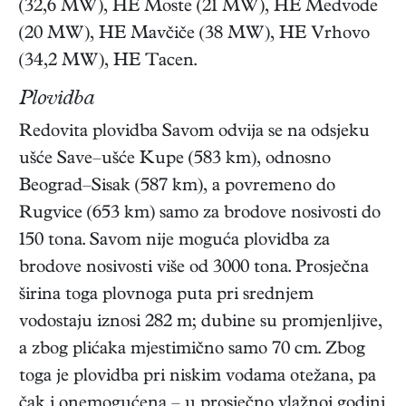
(32,6 MW), HE Moste (21 MW), HE Medvode
(20 MW), HE Mavčiče (38 MW), HE Vrhovo
(34,2 MW), HE Tacen.
Plovidba
Redovita plovidba Savom odvija se na odsjeku
ušće Save–ušće Kupe (583 km), odnosno
Beograd–Sisak (587 km), a povremeno do
Rugvice (653 km) samo za brodove nosivosti do
150 tona. Savom nije moguća plovidba za
brodove nosivosti više od 3000 tona. Prosječna
širina toga plovnoga puta pri srednjem
vodostaju iznosi 282 m; dubine su promjenljive,
a zbog plićaka mjestimično samo 70 cm. Zbog
toga je plovidba pri niskim vodama otežana, pa
čak i onemogućena – u prosječno vlažnoj godini