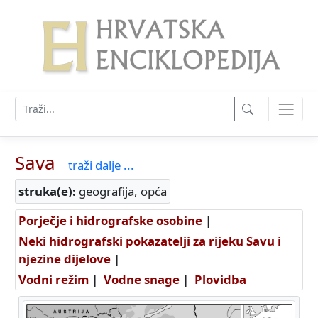
Sava
traži dalje ...
struka(e):
geografija, opća
Porječje i hidrografske osobine
|
Neki hidrografski pokazatelji za rijeku Savu i
njezine dijelove
|
Vodni režim
|
Vodne snage
|
Plovidba