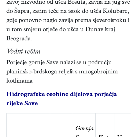
zavoj nizvodno od ušća Bosuta, zavija na jug sve
do Šapca, zatim teče na istok do ušća Kolubare,
gdje ponovno naglo zavija prema sjeveroistoku i
u tom smjeru otječe do ušća u Dunav kraj
Beograda.
Vodni režim
Porječje gornje Save nalazi se u području
planinsko-brdskoga reljefa s mnogobrojnim
kotlinama.
Hidrografske osobine dijelova porječja
rijeke Save
Gornja