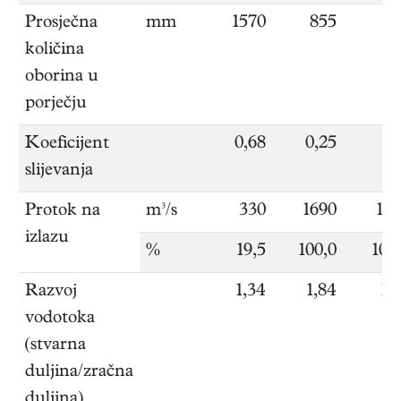
Prosječna
mm
1570
855
količina
oborina u
porječju
Koeficijent
0,68
0,25
slijevanja
Protok na
m³/s
330
1690
16
izlazu
%
19,5
100,0
100
Razvoj
1,34
1,84
1,
vodotoka
(stvarna
duljina/zračna
duljina)