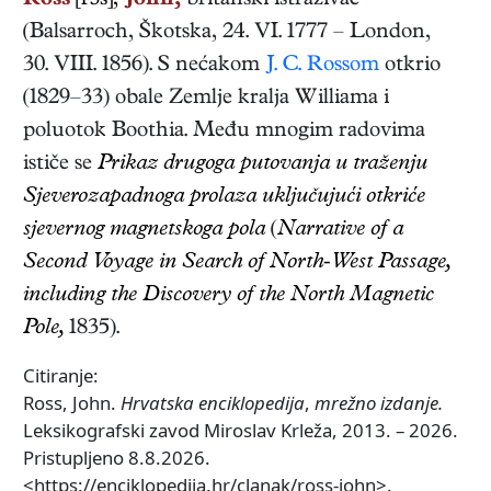
Ross
[rɔs],
John,
britanski
istraživač
(
Balsarroch, Škotska
,
24. VI. 1777
–
London
,
30. VIII. 1856
). S nećakom
J. C. Rossom
otkrio
(1829–33) obale Zemlje kralja Williama i
poluotok Boothia. Među mnogim radovima
ističe se
Prikaz drugoga putovanja u traženju
Sjeverozapadnoga prolaza uključujući otkriće
sjevernog magnetskoga pola
(
Narrative of a
Second Voyage in Search of North-West Passage,
including the Discovery of the North Magnetic
Pole,
1835)
.
Citiranje:
Ross, John.
Hrvatska enciklopedija
,
mrežno izdanje.
Leksikografski zavod Miroslav Krleža, 2013. – 2026.
Pristupljeno 8.8.2026.
<https://enciklopedija.hr/clanak/ross-john>.