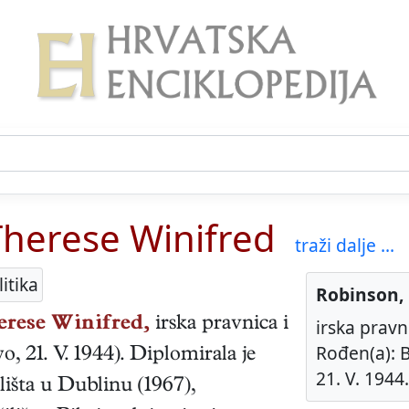
Therese Winifred
traži dalje ...
itika
Robinson,
rese Winifred,
irska
pravnica i
irska pravni
Rođen(a): B
yo
,
21. V. 1944
). Diplomirala je
21. V. 1944.
išta u Dublinu (1967),