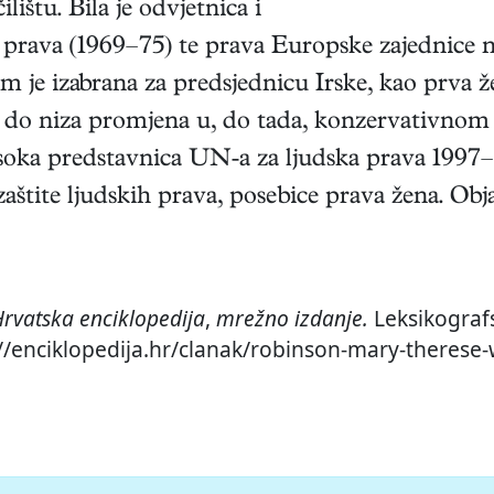
ištu. Bila je odvjetnica i
 prava (1969–75) te prava Europske zajednice n
om je izabrana za predsjednicu Irske, kao prva 
le do niza promjena u, do tada, konzervativno
visoka predstavnica UN-a za ljudska prava 1997
štite ljudskih prava, posebice prava žena. Obj
rvatska enciklopedija
,
mrežno izdanje.
Leksikografs
://enciklopedija.hr/clanak/robinson-mary-therese-