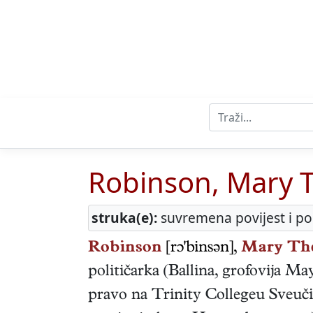
Robinson, Mary 
struka(e):
suvremena povijest i pol
Robinson
[rɔ'binsən],
Mary The
političarka
(
Ballina, grofovija Ma
pravo na Trinity Collegeu Sveučil