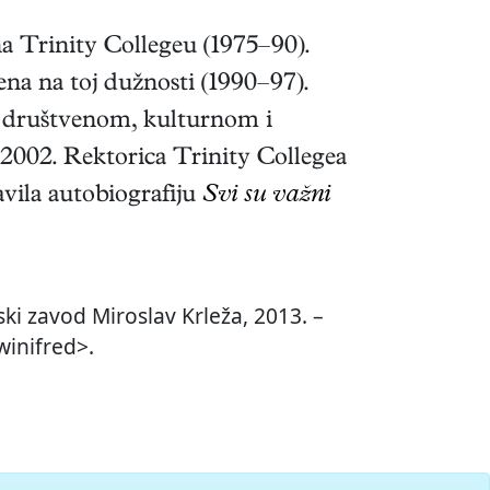
a Trinity Collegeu (1975–90).
žena na toj dužnosti (1990–97).
m društvenom, kulturnom i
–2002. Rektorica Trinity Collegea
avila autobiografiju
Svi su važni
ki zavod Miroslav Krleža, 2013. –
winifred>.