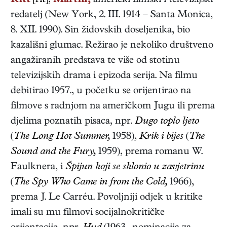
Ritt
[rit],
Martin,
američki
filmski i televizijski
redatelj
(
New York
,
2. III. 1914
–
Santa Monica
,
8. XII. 1990
). Sin židovskih doseljenika, bio
kazališni glumac. Režirao je nekoliko društveno
angažiranih predstava te više od stotinu
televizijskih drama i epizoda serija. Na filmu
debitirao 1957., u početku se orijentirao na
filmove s radnjom na američkom Jugu ili prema
djelima poznatih pisaca, npr.
Dugo toplo ljeto
(
The Long Hot Summer,
1958),
Krik i bijes
(
The
Sound and the Fury,
1959), prema romanu W.
Faulknera, i
Špijun koji se sklonio u zavjetrinu
(
The Spy Who Came in from the Cold,
1966),
prema J. Le Carréu. Povoljniji odjek u kritike
imali su mu filmovi socijalnokritičke