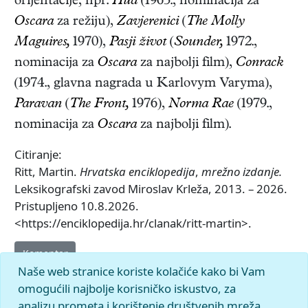
orijentacije, npr.
Hud
(1963., nominacija za
Oscara
za režiju),
Zavjerenici
(
The Molly
Maguires,
1970),
Pasji život
(
Sounder,
1972.,
nominacija za
Oscara
za najbolji film),
Conrack
(1974., glavna nagrada u Karlovym Varyma),
Paravan
(
The Front,
1976),
Norma Rae
(1979.,
nominacija za
Oscara
za najbolji film).
Citiranje:
Ritt, Martin.
Hrvatska enciklopedija
,
mrežno izdanje.
Leksikografski zavod Miroslav Krleža, 2013. – 2026.
Pristupljeno 10.8.2026.
<https://enciklopedija.hr/clanak/ritt-martin>.
Komentar
Naše web stranice koriste kolačiće kako bi Vam
omogućili najbolje korisničko iskustvo, za
analizu prometa i korištenje društvenih mreža.