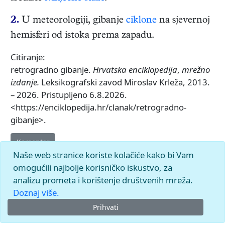
2.
U meteorologiji, gibanje
ciklone
na sjevernoj
hemisferi od istoka prema zapadu.
Citiranje:
retrogradno gibanje.
Hrvatska enciklopedija
,
mrežno
izdanje.
Leksikografski zavod Miroslav Krleža, 2013.
– 2026. Pristupljeno 6.8.2026.
<https://enciklopedija.hr/clanak/retrogradno-
gibanje>.
Komentar
Naše web stranice koriste kolačiće kako bi Vam
omogućili najbolje korisničko iskustvo, za
analizu prometa i korištenje društvenih mreža.
Doznaj više.
Prihvati
© 2026.
Leksikografski zavod
Miroslav Krleža