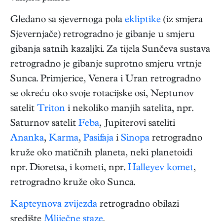
Gledano sa sjevernoga pola
ekliptike
(iz smjera
Sjevernjače) retrogradno je gibanje u smjeru
gibanja satnih kazaljki. Za tijela Sunčeva sustava
retrogradno je gibanje suprotno smjeru vrtnje
Sunca. Primjerice, Venera i Uran retrogradno
se okreću oko svoje rotacijske osi, Neptunov
satelit
Triton
i nekoliko manjih satelita, npr.
Saturnov satelit
Feba
, Jupiterovi sateliti
Ananka
,
Karma
,
Pasifaja
i
Sinopa
retrogradno
kruže oko matičnih planeta, neki planetoidi
npr. Dioretsa, i kometi, npr.
Halleyev komet
,
retrogradno kruže oko Sunca.
Kapteynova zvijezda
retrogradno obilazi
središte
Mliječne staze
.