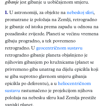
gibanje
jest gibanje u uobičajenom smjeru.
1.
U astronomiji, za objekte na
nebeskoj sferi
,
promatrane iz položaja na Zemlji, retrogradno
je gibanje od istoka prema zapadu u odnosu na
pozadinske zvijezde. Planeti se većinu vremena
gibaju progradno, a tek povremeno
retrogradno. U
geocentričnom sustavu
retrogradno gibanje planeta objašnjeno je
njihovim gibanjem po kružnicama (planet se
privremeno giba unatrag na dijelu epicikla koji
se giba suprotno glavnom smjeru gibanja
epicikla po deferentu), a u
heliocentričnom
sustavu
rastumačeno je projekcijom njihova
položaja na nebesku sferu kad Zemlja prestiže
vanjski planet.