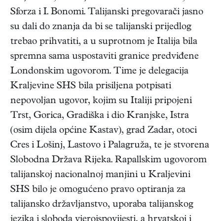
Sforza i I. Bonomi. Talijanski pregovarači jasno
su dali do znanja da bi se talijanski prijedlog
trebao prihvatiti, a u suprotnom je Italija bila
spremna sama uspostaviti granice predviđene
Londonskim ugovorom. Time je delegacija
Kraljevine SHS bila prisiljena potpisati
nepovoljan ugovor, kojim su Italiji pripojeni
Trst, Gorica, Gradiška i dio Kranjske, Istra
(osim dijela općine Kastav), grad Zadar, otoci
Cres i Lošinj, Lastovo i Palagruža, te je stvorena
Slobodna Država Rijeka. Rapallskim ugovorom
talijanskoj nacionalnoj manjini u Kraljevini
SHS bilo je omogućeno pravo optiranja za
talijansko državljanstvo, uporaba talijanskog
jezika i sloboda vjeroispovijesti, a hrvatskoj i