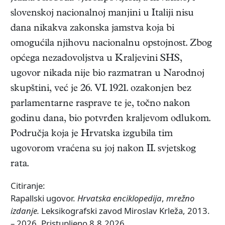
slovenskoj nacionalnoj manjini u Italiji nisu
dana nikakva zakonska jamstva koja bi
omogućila njihovu nacionalnu opstojnost. Zbog
općega nezadovoljstva u Kraljevini SHS,
ugovor nikada nije bio razmatran u Narodnoj
skupštini, već je 26. VI. 1921. ozakonjen bez
parlamentarne rasprave te je, točno nakon
godinu dana, bio potvrđen kraljevom odlukom.
Područja koja je Hrvatska izgubila tim
ugovorom vraćena su joj nakon II. svjetskog
rata.
Citiranje:
Rapallski ugovor.
Hrvatska enciklopedija
,
mrežno
izdanje.
Leksikografski zavod Miroslav Krleža, 2013.
– 2026. Pristupljeno 8.8.2026.