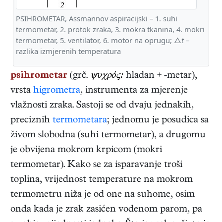
PSIHROMETAR, Assmannov aspiracijski – 1. suhi
termometar, 2. protok zraka, 3. mokra tkanina, 4. mokri
termometar, 5. ventilator, 6. motor na oprugu; △
t
–
razlika izmjerenih temperatura
psihrometar
(grč.
ψυχρός:
hladan + -metar),
vrsta
higrometra
, instrumenta za mjerenje
vlažnosti zraka. Sastoji se od dvaju jednakih,
preciznih
termometara
; jednomu je posudica sa
živom slobodna (suhi termometar), a drugomu
je obvijena mokrom krpicom (mokri
termometar). Kako se za isparavanje troši
toplina, vrijednost temperature na mokrom
termometru niža je od one na suhome, osim
onda kada je zrak zasićen vodenom parom, pa