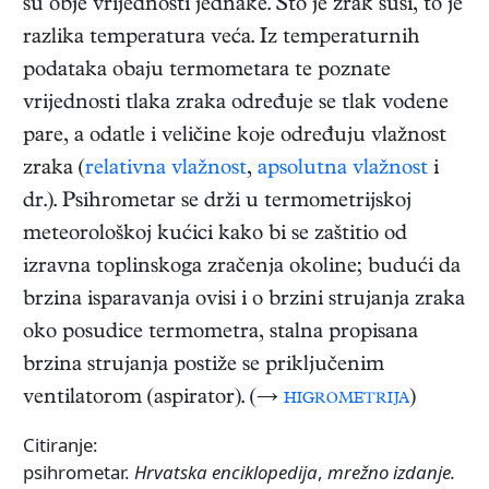
su obje vrijednosti jednake. Što je zrak suši, to je
razlika temperatura veća. Iz temperaturnih
podataka obaju termometara te poznate
vrijednosti tlaka zraka određuje se tlak vodene
pare, a odatle i veličine koje određuju vlažnost
zraka (
relativna vlažnost
,
apsolutna vlažnost
i
dr.). Psihrometar se drži u termometrijskoj
meteorološkoj kućici kako bi se zaštitio od
izravna toplinskoga zračenja okoline; budući da
brzina isparavanja ovisi i o brzini strujanja zraka
oko posudice termometra, stalna propisana
brzina strujanja postiže se priključenim
ventilatorom (aspirator). (→
higrometrija
)
Citiranje:
psihrometar.
Hrvatska enciklopedija
,
mrežno izdanje.