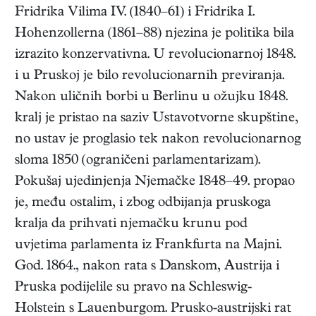
Fridrika Vilima IV. (1840–61) i Fridrika I.
Hohenzollerna (1861–88) njezina je politika bila
izrazito konzervativna. U revolucionarnoj 1848.
i u Pruskoj je bilo revolucionarnih previranja.
Nakon uličnih borbi u Berlinu u ožujku 1848.
kralj je pristao na saziv Ustavotvorne skupštine,
no ustav je proglasio tek nakon revolucionarnog
sloma 1850 (ograničeni parlamentarizam).
Pokušaj ujedinjenja Njemačke 1848–49. propao
je, među ostalim, i zbog odbijanja pruskoga
kralja da prihvati njemačku krunu pod
uvjetima parlamenta iz Frankfurta na Majni.
God. 1864., nakon rata s Danskom, Austrija i
Pruska podijelile su pravo na Schleswig-
Holstein s Lauenburgom. Prusko-austrijski rat