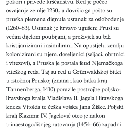
pokori i privede kršćanstvu. Red je počeo
osvajanje zemlje 1230., a dovršio ga pošto su
pruska plemena dignula ustanak za oslobođenje
(1260–83). Ustanak je krvavo ugušen; Prusi su
većim dijelom poubijani, a preživjeli su bili
kristijanizirani i asimilirani. Na opustjelu zemlju
kolonizirani su njem. doseljenici (seljaci, obrtnici
i vitezovi), a Pruska je postala feud Njemačkoga
viteškog reda. Taj su red u Grünwaldskoj bitki
u istočnoj Pruskoj (znana i kao bitka kraj
Tannenberga, 1410) porazile postrojbe poljsko-
litavskoga kralja Vladislava II. Jagela i litavskoga
kneza Vitolda te češka vojska Jana Žiške. Poljski
kralj Kazimir IV. Jagelović oteo je nakon
trinaestogodišnjeg ratovanja (1454–66) zapadni