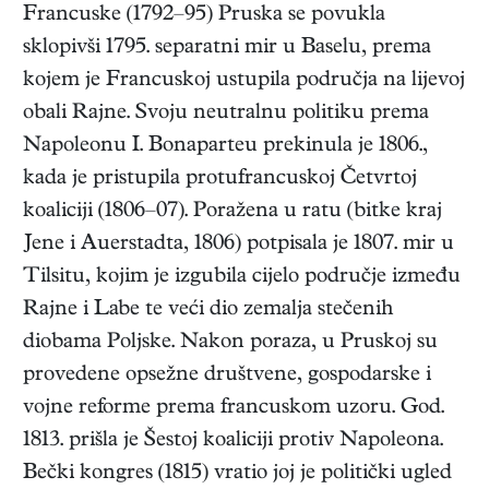
Francuske (1792–95) Pruska se povukla
sklopivši 1795. separatni mir u Baselu, prema
kojem je Francuskoj ustupila područja na lijevoj
obali Rajne. Svoju neutralnu politiku prema
Napoleonu I. Bonaparteu prekinula je 1806.,
kada je pristupila protufrancuskoj Četvrtoj
koaliciji (1806–07). Poražena u ratu (bitke kraj
Jene i Auerstadta, 1806) potpisala je 1807. mir u
Tilsitu, kojim je izgubila cijelo područje između
Rajne i Labe te veći dio zemalja stečenih
diobama Poljske. Nakon poraza, u Pruskoj su
provedene opsežne društvene, gospodarske i
vojne reforme prema francuskom uzoru. God.
1813. prišla je Šestoj koaliciji protiv Napoleona.
Bečki kongres (1815) vratio joj je politički ugled