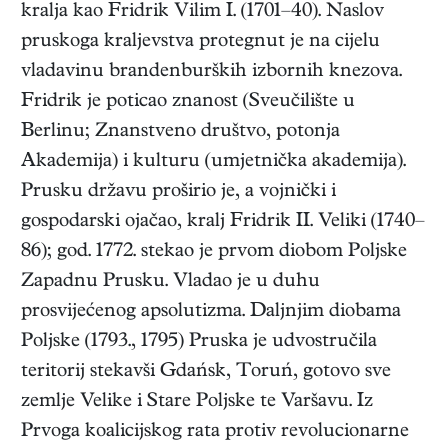
kralja kao Fridrik Vilim I. (1701–40). Naslov
pruskoga kraljevstva protegnut je na cijelu
vladavinu brandenburških izbornih knezova.
Fridrik je poticao znanost (Sveučilište u
Berlinu; Znanstveno društvo, potonja
Akademija) i kulturu (umjetnička akademija).
Prusku državu proširio je, a vojnički i
gospodarski ojačao, kralj Fridrik II. Veliki (1740–
86); god. 1772. stekao je prvom diobom Poljske
Zapadnu Prusku. Vladao je u duhu
prosvijećenog apsolutizma. Daljnjim diobama
Poljske (1793., 1795) Pruska je udvostručila
teritorij stekavši Gdańsk, Toruń, gotovo sve
zemlje Velike i Stare Poljske te Varšavu. Iz
Prvoga koalicijskog rata protiv revolucionarne