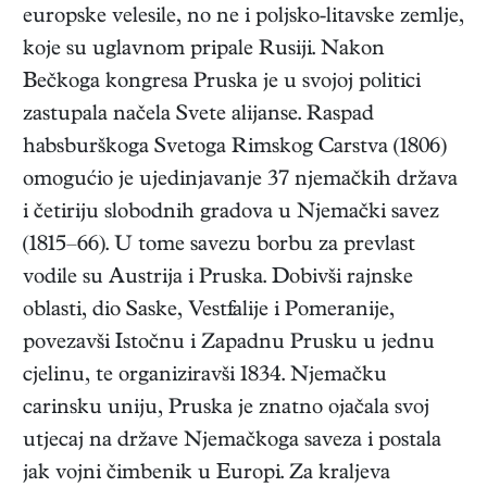
europske velesile, no ne i poljsko-litavske zemlje,
koje su uglavnom pripale Rusiji. Nakon
Bečkoga kongresa Pruska je u svojoj politici
zastupala načela Svete alijanse. Raspad
habsburškoga Svetoga Rimskog Carstva (1806)
omogućio je ujedinjavanje 37 njemačkih država
i četiriju slobodnih gradova u Njemački savez
(1815–66). U tome savezu borbu za prevlast
vodile su Austrija i Pruska. Dobivši rajnske
oblasti, dio Saske, Vestfalije i Pomeranije,
povezavši Istočnu i Zapadnu Prusku u jednu
cjelinu, te organiziravši 1834. Njemačku
carinsku uniju, Pruska je znatno ojačala svoj
utjecaj na države Njemačkoga saveza i postala
jak vojni čimbenik u Europi. Za kraljeva