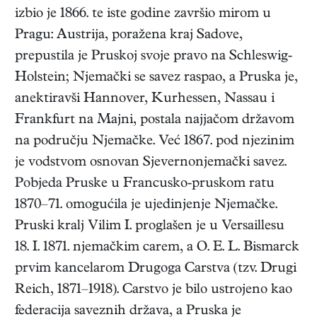
izbio je 1866. te iste godine završio mirom u
Pragu: Austrija, poražena kraj Sadove,
prepustila je Pruskoj svoje pravo na Schleswig-
Holstein; Njemački se savez raspao, a Pruska je,
anektiravši Hannover, Kurhessen, Nassau i
Frankfurt na Majni, postala najjačom državom
na području Njemačke. Već 1867. pod njezinim
je vodstvom osnovan Sjevernonjemački savez.
Pobjeda Pruske u Francusko-pruskom ratu
1870–71. omogućila je ujedinjenje Njemačke.
Pruski kralj Vilim I. proglašen je u Versaillesu
18. I. 1871. njemačkim carem, a O. E. L. Bismarck
prvim kancelarom Drugoga Carstva (tzv. Drugi
Reich, 1871–1918). Carstvo je bilo ustrojeno kao
federacija saveznih država, a Pruska je