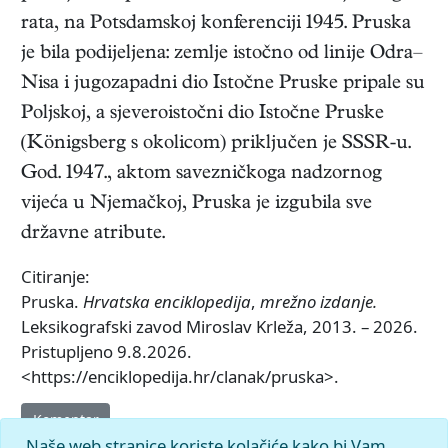
rata, na Potsdamskoj konferenciji 1945. Pruska
je bila podijeljena: zemlje istočno od linije Odra–
Nisa i jugozapadni dio Istočne Pruske pripale su
Poljskoj, a sjeveroistočni dio Istočne Pruske
(Königsberg s okolicom) priključen je SSSR-u.
God. 1947., aktom savezničkoga nadzornog
vijeća u Njemačkoj, Pruska je izgubila sve
državne atribute.
Citiranje:
Pruska.
Hrvatska enciklopedija
,
mrežno izdanje.
Leksikografski zavod Miroslav Krleža, 2013. – 2026.
Pristupljeno 9.8.2026.
<https://enciklopedija.hr/clanak/pruska>.
Komentar
Naše web stranice koriste kolačiće kako bi Vam