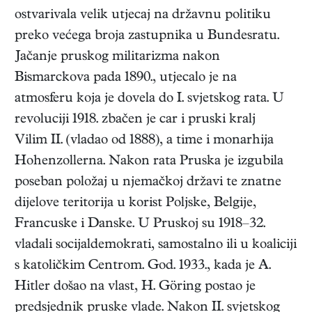
ostvarivala velik utjecaj na državnu politiku
preko većega broja zastupnika u Bundesratu.
Jačanje pruskog militarizma nakon
Bismarckova pada 1890., utjecalo je na
atmosferu koja je dovela do I. svjetskog rata. U
revoluciji 1918. zbačen je car i pruski kralj
Vilim II. (vladao od 1888), a time i monarhija
Hohenzollerna. Nakon rata Pruska je izgubila
poseban položaj u njemačkoj državi te znatne
dijelove teritorija u korist Poljske, Belgije,
Francuske i Danske. U Pruskoj su 1918–32.
vladali socijaldemokrati, samostalno ili u koaliciji
s katoličkim Centrom. God. 1933., kada je A.
Hitler došao na vlast, H. Göring postao je
predsjednik pruske vlade. Nakon II. svjetskog