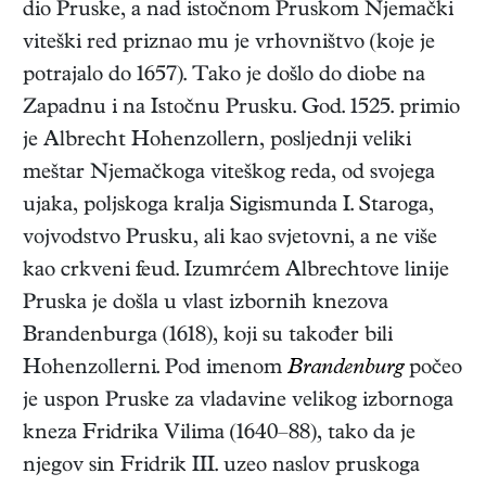
dio Pruske, a nad istočnom Pruskom Njemački
viteški red priznao mu je vrhovništvo (koje je
potrajalo do 1657). Tako je došlo do diobe na
Zapadnu i na Istočnu Prusku. God. 1525. primio
je Albrecht Hohenzollern, posljednji veliki
meštar Njemačkoga viteškog reda, od svojega
ujaka, poljskoga kralja Sigismunda I. Staroga,
vojvodstvo Prusku, ali kao svjetovni, a ne više
kao crkveni feud. Izumrćem Albrechtove linije
Pruska je došla u vlast izbornih knezova
Brandenburga (1618), koji su također bili
Hohenzollerni. Pod imenom
Brandenburg
počeo
je uspon Pruske za vladavine velikog izbornoga
kneza Fridrika Vilima (1640–88), tako da je
njegov sin Fridrik III. uzeo naslov pruskoga