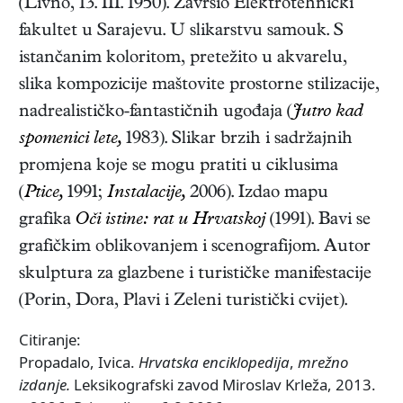
(
Livno
,
13. III. 1950
). Završio Elektrotehnički
fakultet u Sarajevu. U slikarstvu samouk. S
istančanim koloritom, pretežito u akvarelu,
slika kompozicije maštovite prostorne stilizacije,
nadrealističko-fantastičnih ugođaja (
Jutro kad
spomenici lete,
1983). Slikar brzih i sadržajnih
promjena koje se mogu pratiti u ciklusima
(
Ptice,
1991;
Instalacije,
2006). Izdao mapu
grafika
Oči istine: rat u Hrvatskoj
(1991)
. Bavi se
grafičkim oblikovanjem i scenografijom. Autor
skulptura za glazbene i turističke manifestacije
(Porin, Dora, Plavi i Zeleni turistički cvijet).
Citiranje:
Propadalo, Ivica.
Hrvatska enciklopedija
,
mrežno
izdanje.
Leksikografski zavod Miroslav Krleža, 2013.