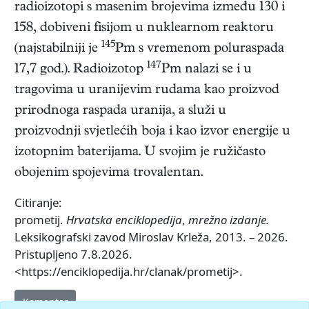
radioizotopi s masenim brojevima između 130 i
158, dobiveni fisijom u nuklearnom reaktoru
145
(najstabilniji je
Pm s vremenom poluraspada
147
17,7 god.). Radioizotop
Pm nalazi se i u
tragovima u uranijevim rudama kao proizvod
prirodnoga raspada uranija, a služi u
proizvodnji svjetlećih boja i kao izvor energije u
izotopnim baterijama. U svojim je ružičasto
obojenim spojevima trovalentan.
Citiranje:
prometij.
Hrvatska enciklopedija
,
mrežno izdanje.
Leksikografski zavod Miroslav Krleža, 2013. – 2026.
Pristupljeno 7.8.2026.
<https://enciklopedija.hr/clanak/prometij>.
Komentar