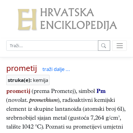
prometij
traži dalje ...
struka(e):
kemija
prometij
(prema Prometej), simbol
Pm
(novolat.
promethium
), radioaktivni kemijski
element iz skupine lantanoida (atomski broj 61),
srebrnobijel sjajan metal (gustoća 7,264 g/cm³,
talište 1042 °C). Poznati su prometijevi umjetni