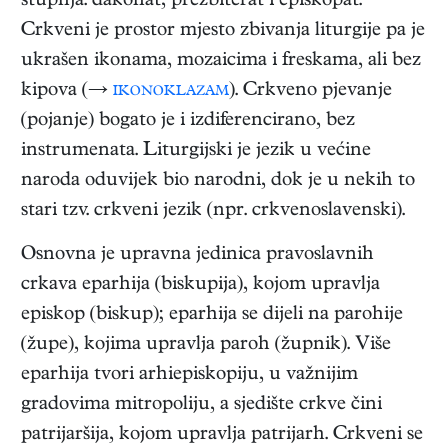
stupnja: đakonat, prezbiterat i episkopat.
Crkveni je prostor mjesto zbivanja liturgije pa je
ukrašen ikonama, mozaicima i freskama, ali bez
kipova (→
ikonoklazam
). Crkveno pjevanje
(pojanje) bogato je i izdiferencirano, bez
instrumenata. Liturgijski je jezik u većine
naroda oduvijek bio narodni, dok je u nekih to
stari tzv. crkveni jezik (npr. crkvenoslavenski).
Osnovna je upravna jedinica pravoslavnih
crkava eparhija (biskupija), kojom upravlja
episkop (biskup); eparhija se dijeli na parohije
(župe), kojima upravlja paroh (župnik). Više
eparhija tvori arhiepiskopiju, u važnijim
gradovima mitropoliju, a sjedište crkve čini
patrijaršija, kojom upravlja patrijarh. Crkveni se