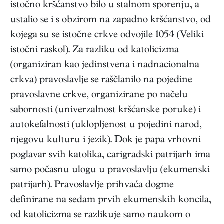
istočno kršćanstvo bilo u stalnom sporenju, a
ustalio se i s obzirom na zapadno kršćanstvo, od
kojega su se istočne crkve odvojile 1054 (Veliki
istočni raskol). Za razliku od katolicizma
(organiziran kao jedinstvena i nadnacionalna
crkva) pravoslavlje se raščlanilo na pojedine
pravoslavne crkve, organizirane po načelu
sabornosti (univerzalnost kršćanske poruke) i
autokefalnosti (uklopljenost u pojedini narod,
njegovu kulturu i jezik). Dok je papa vrhovni
poglavar svih katolika, carigradski patrijarh ima
samo počasnu ulogu u pravoslavlju (ekumenski
patrijarh). Pravoslavlje prihvaća dogme
definirane na sedam prvih ekumenskih koncila,
od katolicizma se razlikuje samo naukom o