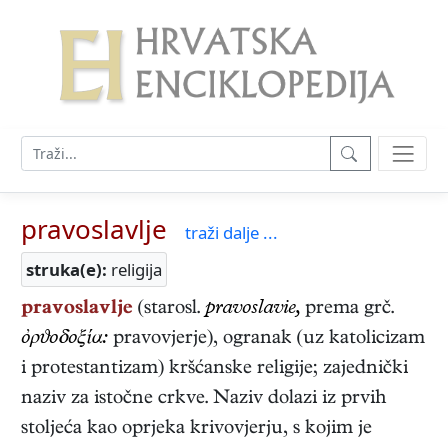
pravoslavlje
traži dalje ...
struka(e):
religija
pravoslavlje
(starosl.
pravoslavie,
prema grč.
ὀρϑοδοξία:
pravovjerje), ogranak (uz katolicizam
i protestantizam) kršćanske religije; zajednički
naziv za istočne crkve. Naziv dolazi iz prvih
stoljeća kao oprjeka krivovjerju, s kojim je