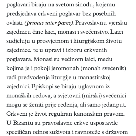
poglavari biraju na svetom sinodu, kojemu
predsjedava crkveni poglavar bez posebnih
ovlasti
(primus inter pares).
Pravoslavnu vjersku
zajednicu čine laici, monasi i svećenstvo. Laici
sudjeluju u prosvjetnom i liturgijskom životu
zajednice, te u upravi i izboru crkvenih
poglavara. Monasi su većinom laici, među
kojima je i pokoji jeromonah (monah svećenik)
radi predvođenja liturgije u manastirskoj
zajednici. Episkopi se biraju uglavnom iz
monaških redova, a svjetovni (mirski) svećenici
mogu se ženiti prije ređenja, ali samo jedanput.
Crkveni je život reguliran kanonskim pravom.
U Bizantu su pravoslavne crkve uspostavile
specifičan odnos suživota i ravnoteže s državom