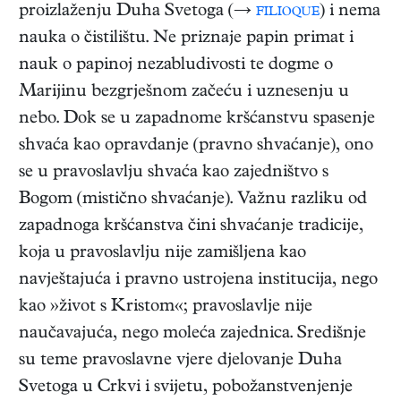
proizlaženju Duha Svetoga (→
filioque
) i nema
nauka o čistilištu. Ne priznaje papin primat i
nauk o papinoj nezabludivosti te dogme o
Marijinu bezgrješnom začeću i uznesenju u
nebo. Dok se u zapadnome kršćanstvu spasenje
shvaća kao opravdanje (pravno shvaćanje), ono
se u pravoslavlju shvaća kao zajedništvo s
Bogom (mistično shvaćanje). Važnu razliku od
zapadnoga kršćanstva čini shvaćanje tradicije,
koja u pravoslavlju nije zamišljena kao
navještajuća i pravno ustrojena institucija, nego
kao »život s Kristom«; pravoslavlje nije
naučavajuća, nego moleća zajednica. Središnje
su teme pravoslavne vjere djelovanje Duha
Svetoga u Crkvi i svijetu, pobožanstvenjenje