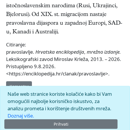
istočnoslavenskim narodima (Rusi, Ukrajinci,
Bjelorusi). Od XIX. st. migracijom nastaje
pravoslavna dijaspora u zapadnoj Europi, SAD-
u, Kanadi i Australiji.
Citiranje:
pravoslavlje.
Hrvatska enciklopedija
,
mrežno izdanje.
Leksikografski zavod Miroslav Krleža, 2013. – 2026.
Pristupljeno 9.8.2026.
<https://enciklopedija.hr/clanak/pravoslavlje>.
Komentar
Naše web stranice koriste kolačiće kako bi Vam
omogućili najbolje korisničko iskustvo, za
analizu prometa i korištenje društvenih mreža.
Doznaj više.
Prihvati
© 2026.
Leksikografski zavod
Miroslav Krleža