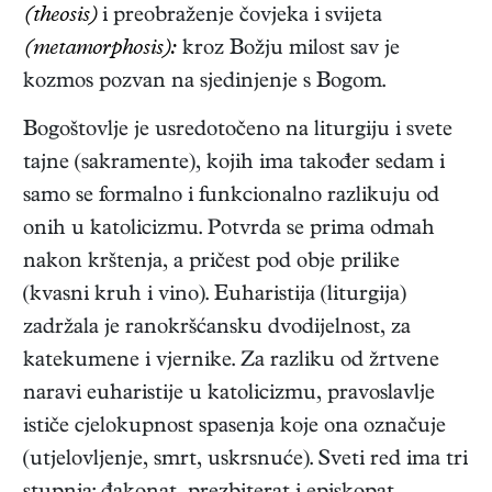
(theosis)
i preobraženje čovjeka i svijeta
(metamorphosis):
kroz Božju milost sav je
kozmos pozvan na sjedinjenje s Bogom.
Bogoštovlje je usredotočeno na liturgiju i svete
tajne (sakramente), kojih ima također sedam i
samo se formalno i funkcionalno razlikuju od
onih u katolicizmu. Potvrda se prima odmah
nakon krštenja, a pričest pod obje prilike
(kvasni kruh i vino). Euharistija (liturgija)
zadržala je ranokršćansku dvodijelnost, za
katekumene i vjernike. Za razliku od žrtvene
naravi euharistije u katolicizmu, pravoslavlje
ističe cjelokupnost spasenja koje ona označuje
(utjelovljenje, smrt, uskrsnuće). Sveti red ima tri