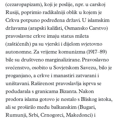
(cezaropapizam), koji je poslije, npr. u carskoj
Rusiji, poprimio radikalniji oblik u kojem je
Crkva potpuno podređena državi. U islamskim
državama (arapski kalifati, Osmansko Carstvo)
pravoslavne crkve imaju status mileta
(zaštićenih) pa su vjerski i dijelom svjetovno
autonomne. Za vrijeme komunizma (1917–89)
bile su društveno marginalizirane. Pravoslavno
svećenstvo, osobito u Sovjetskom Savezu, bilo je
proganjano, a crkve i manastiri zatvarani i
uništavani. Raširenost pravoslavlja isprva se
podudarala s granicama Bizanta. Nakon
prodora islama gotovo je nestalo s Bliskog istoka,
ali se proširilo među balkanskim (Bugari,
Rumunji, Srbi, Crnogorci, Makedonci) i