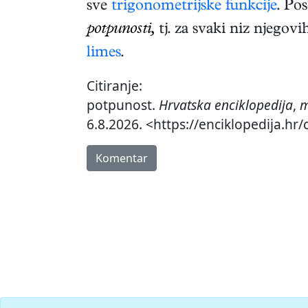
sve
trigonometrijske funkcije
. Po
potpunosti,
tj. za svaki niz njegov
limes
.
Citiranje:
potpunost.
Hrvatska enciklopedija
,
m
6.8.2026. <https://enciklopedija.hr
Komentar