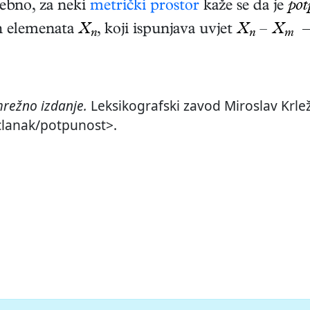
sebno, za neki
metrički prostor
kaže se da je
pot
ih elemenata
X
, koji ispunjava uvjet
X
–
X
→
n
n
m
režno izdanje.
Leksikografski zavod Miroslav Krlež
/clanak/potpunost>.