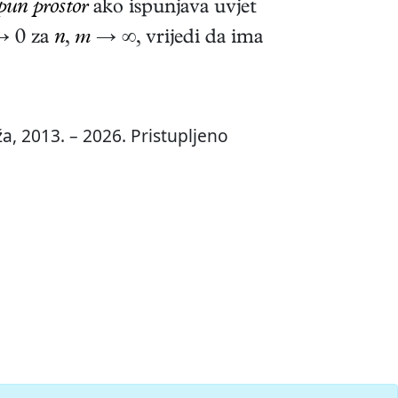
pun prostor
ako ispunjava uvjet
 0 za
n
,
m
→ ∞, vrijedi da ima
a, 2013. – 2026. Pristupljeno