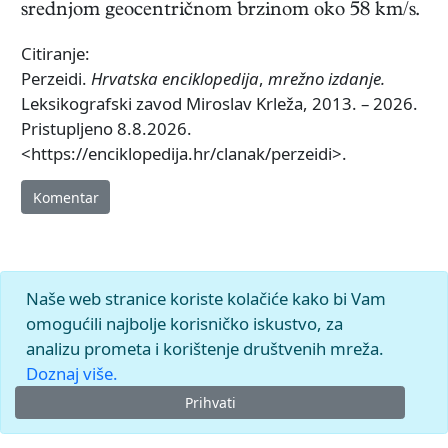
srednjom geocentričnom brzinom oko 58 km/s.
Citiranje:
Perzeidi.
Hrvatska enciklopedija
,
mrežno izdanje.
Leksikografski zavod Miroslav Krleža, 2013. – 2026.
Pristupljeno 8.8.2026.
<https://enciklopedija.hr/clanak/perzeidi>.
Komentar
Naše web stranice koriste kolačiće kako bi Vam
omogućili najbolje korisničko iskustvo, za
analizu prometa i korištenje društvenih mreža.
Doznaj više.
Prihvati
© 2026.
Leksikografski zavod
Miroslav Krleža