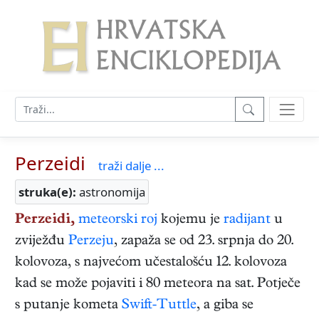
Perzeidi
traži dalje ...
struka(e):
astronomija
Perzeidi,
meteorski roj
kojemu je
radijant
u
zviježđu
Perzeju
, zapaža se od 23. srpnja do 20.
kolovoza, s najvećom učestalošću 12. kolovoza
kad se može pojaviti i 80 meteora na sat. Potječe
s putanje kometa
Swift-Tuttle
, a giba se