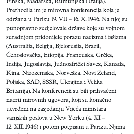
Finska, Mađarska, Rumunjska i Italija).
Prethodila im je mirovna konferencija koja je
održana u Parizu 19. VII – 16. X. 1946. Na njoj su
punopravno sudjelovale države koje su vojnom
suradnjom pridonijele porazu nacizma i fašizma
(Australija, Belgija, Bjelorusija, Brazil,
Čehoslovačka, Etiopija, Francuska, Grčka,
Indija, Jugoslavija, Južnoafrički Savez, Kanada,
Kina, Nizozemska, Norveška, Novi Zeland,
Poljska, SAD, SSSR, Ukrajina i Velika
Britanija). Na konferenciji su bili prihvaćeni
nacrti mirovnih ugovora, koji su konačno
utvrđeni na zasjedanju Vijeća ministara
vanjskih poslova u New Yorku (4. XI –
12. XII. 1946) i potom potpisani u Parizu. Njima