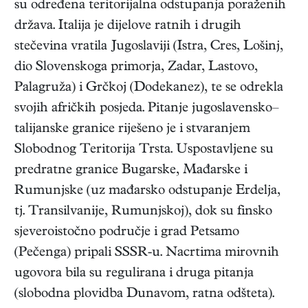
su određena teritorijalna odstupanja poraženih
država. Italija je dijelove ratnih i drugih
stečevina vratila Jugoslaviji (Istra, Cres, Lošinj,
dio Slovenskoga primorja, Zadar, Lastovo,
Palagruža) i Grčkoj (Dodekanez), te se odrekla
svojih afričkih posjeda. Pitanje jugoslavensko–
talijanske granice riješeno je i stvaranjem
Slobodnog Teritorija Trsta. Uspostavljene su
predratne granice Bugarske, Mađarske i
Rumunjske (uz mađarsko odstupanje Erdelja,
tj. Transilvanije, Rumunjskoj), dok su finsko
sjeveroistočno područje i grad Petsamo
(Pečenga) pripali SSSR-u. Nacrtima mirovnih
ugovora bila su regulirana i druga pitanja
(slobodna plovidba Dunavom, ratna odšteta).