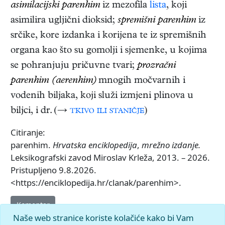
asimilacijski parenhim
iz mezofila
lista
, koji
asimilira ugljični dioksid;
spremišni parenhim
iz
srčike, kore izdanka i korijena te iz spremišnih
organa kao što su gomolji i sjemenke, u kojima
se pohranjuju pričuvne tvari;
prozračni
parenhim (aerenhim)
mnogih močvarnih i
vodenih biljaka, koji služi izmjeni plinova u
biljci, i dr. (→
tkivo ili staničje
)
Citiranje:
parenhim.
Hrvatska enciklopedija
,
mrežno izdanje.
Leksikografski zavod Miroslav Krleža, 2013. – 2026.
Pristupljeno 9.8.2026.
<https://enciklopedija.hr/clanak/parenhim>.
Komentar
Naše web stranice koriste kolačiće kako bi Vam