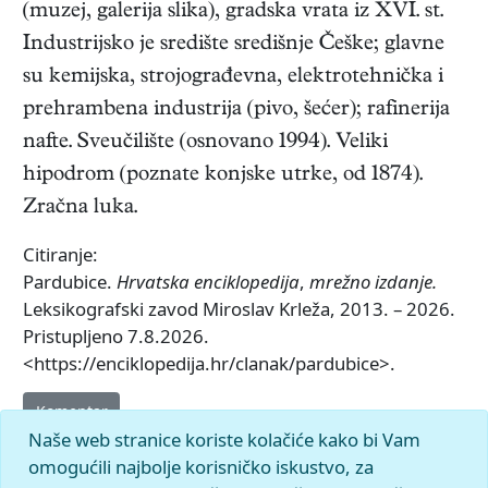
(muzej, galerija slika), gradska vrata iz XVI. st.
Industrijsko je središte središnje Češke; glavne
su kemijska, strojograđevna, elektrotehnička i
prehrambena industrija (pivo, šećer); rafinerija
nafte. Sveučilište (osnovano 1994). Veliki
hipodrom (poznate konjske utrke, od 1874).
Zračna luka.
Citiranje:
Pardubice.
Hrvatska enciklopedija
,
mrežno izdanje.
Leksikografski zavod Miroslav Krleža, 2013. – 2026.
Pristupljeno 7.8.2026.
<https://enciklopedija.hr/clanak/pardubice>.
Komentar
Naše web stranice koriste kolačiće kako bi Vam
omogućili najbolje korisničko iskustvo, za