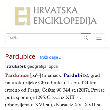
Pardubice
traži dalje ...
struka(e):
geografija, opća
Pardubice
[pa'~] (njemački
Pardubitz
), grad
na utoku rijeke Chrudimke u Labu, 124 km
istočno od Praga, Češka; 90 044 st. (2017). Prvi se
puta spominje 1295. Crkva iz XIII. st.
(obnovljena u XVI. st.), dvorac iz XV–XVII. st.