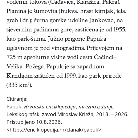
vodenih tokova (Čađavica, Karašica, Pakra).
Planina je šumovita (bukva, hrast kitnjak, jela,
grab i dr.); šuma gorske udoline Jankovac, na
sjevernim padinama gore, zaštićena je od 1955.
kao park-šuma. Južno prigorje Papuka
uglavnom je pod vinogradima. Prijevojem na
725 m apsolutne visine vodi cesta Čačinci–
Velika–Požega. Papuk je sa zapadnom
Krndijom zaštićen od 1999. kao park prirode
(335 km²).
Citiranje:
Papuk.
Hrvatska enciklopedija
,
mrežno izdanje.
Leksikografski zavod Miroslav Krleža, 2013. – 2026.
Pristupljeno 10.8.2026.
<https://enciklopedija.hr/clanak/papuk>.