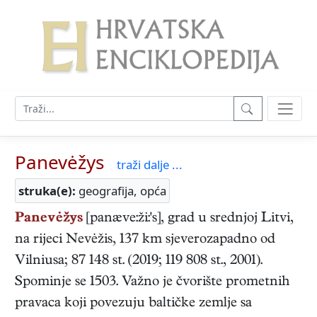
Panevėžys
traži dalje ...
struka(e):
geografija, opća
Panevėžys
[panæve:ži:'s], grad u srednjoj Litvi,
na rijeci Nevėžis, 137 km sjeverozapadno od
Vilniusa; 87 148 st. (2019; 119 808 st., 2001).
Spominje se 1503. Važno je čvorište prometnih
pravaca koji povezuju baltičke zemlje sa