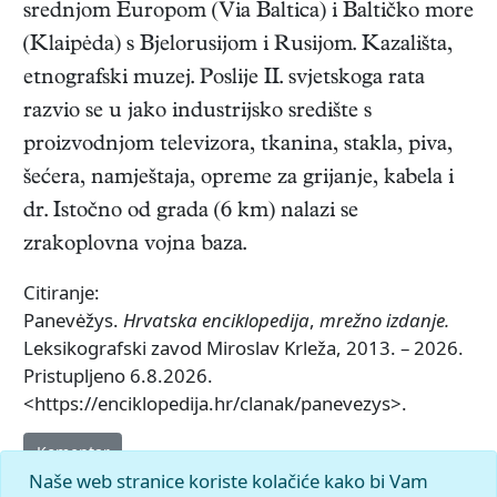
srednjom Europom (Via Baltica) i Baltičko more
(Klaipėda) s Bjelorusijom i Rusijom. Kazališta,
etnografski muzej. Poslije II. svjetskoga rata
razvio se u jako industrijsko središte s
proizvodnjom televizora, tkanina, stakla, piva,
šećera, namještaja, opreme za grijanje, kabela i
dr. Istočno od grada (6 km) nalazi se
zrakoplovna vojna baza.
Citiranje:
Panevėžys.
Hrvatska enciklopedija
,
mrežno izdanje.
Leksikografski zavod Miroslav Krleža, 2013. – 2026.
Pristupljeno 6.8.2026.
<https://enciklopedija.hr/clanak/panevezys>.
Komentar
Naše web stranice koriste kolačiće kako bi Vam