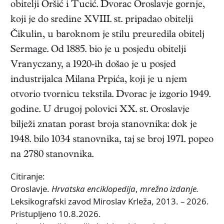
obitelji Oršić i Tucić. Dvorac Oroslavje gornje,
koji je do sredine XVIII. st. pripadao obitelji
Čikulin, u baroknom je stilu preuredila obitelj
Sermage. Od 1885. bio je u posjedu obitelji
Vranyczany, a 1920-ih došao je u posjed
industrijalca Milana Prpića, koji je u njem
otvorio tvornicu tekstila. Dvorac je izgorio 1949.
godine. U drugoj polovici XX. st. Oroslavje
bilježi znatan porast broja stanovnika: dok je
1948. bilo 1034 stanovnika, taj se broj 1971. popeo
na 2780 stanovnika.
Citiranje:
Oroslavje.
Hrvatska enciklopedija
,
mrežno izdanje.
Leksikografski zavod Miroslav Krleža, 2013. – 2026.
Pristupljeno 10.8.2026.