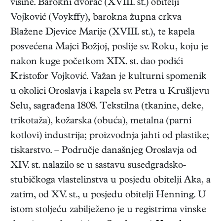
visine. Barokni dvorac (XVIII. st.) obitelji
Vojković (Voykffy), barokna župna crkva
Blažene Djevice Marije (XVIII. st.), te kapela
posvećena Majci Božjoj, poslije sv. Roku, koju je
nakon kuge početkom XIX. st. dao podići
Kristofor Vojković. Važan je kulturni spomenik
u okolici Oroslavja i kapela sv. Petra u Krušljevu
Selu, sagrađena 1808. Tekstilna (tkanine, deke,
trikotaža), kožarska (obuća), metalna (parni
kotlovi) industrija; proizvodnja jahti od plastike;
tiskarstvo. – Područje današnjeg Oroslavja od
XIV. st. nalazilo se u sastavu susedgradsko-
stubičkoga vlastelinstva u posjedu obitelji Aka, a
zatim, od XV. st., u posjedu obitelji Henning. U
istom stoljeću zabilježeno je u registrima vinske