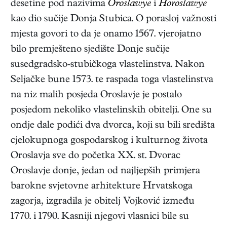
desetine pod nazivima
Oroslawye
i
Horoslawye
kao dio sučije Donja Stubica. O porasloj važnosti
mjesta govori to da je onamo 1567. vjerojatno
bilo premješteno sjedište Donje sučije
susedgradsko-stubičkoga vlastelinstva. Nakon
Seljačke bune 1573. te raspada toga vlastelinstva
na niz malih posjeda Oroslavje je postalo
posjedom nekoliko vlastelinskih obitelji. One su
ondje dale podići dva dvorca, koji su bili središta
cjelokupnoga gospodarskog i kulturnog života
Oroslavja sve do početka XX. st. Dvorac
Oroslavje donje, jedan od najljepših primjera
barokne svjetovne arhitekture Hrvatskoga
zagorja, izgradila je obitelj Vojković između
1770. i 1790. Kasniji njegovi vlasnici bile su