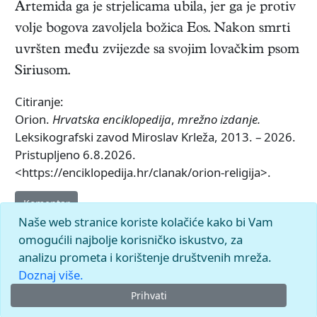
Artemida ga je strjelicama ubila, jer ga je protiv
volje bogova zavoljela božica Eos. Nakon smrti
uvršten među zvijezde sa svojim lovačkim psom
Siriusom.
Citiranje:
Orion.
Hrvatska enciklopedija
,
mrežno izdanje.
Leksikografski zavod Miroslav Krleža, 2013. – 2026.
Pristupljeno 6.8.2026.
<https://enciklopedija.hr/clanak/orion-religija>.
Komentar
Naše web stranice koriste kolačiće kako bi Vam
omogućili najbolje korisničko iskustvo, za
analizu prometa i korištenje društvenih mreža.
Doznaj više.
Prihvati
© 2026.
Leksikografski zavod
Miroslav Krleža