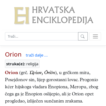
Orion
traži dalje ...
struka(e):
religija
Orion
(grč.
Ὠρίων, Ōríōn
), u grčkom mitu,
Posejdonov sin, lijep gorostasni lovac. Progonio
kćer hijskoga vladara Enopiona, Meropu, zbog
čega ga je Enopion oslijepio, ali je Orion opet
progledao, izliječen sunčanim zrakama.