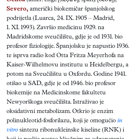
Ochoa
(amer. engl.
[ɔ:čọu'ə]
, španj.
[očo'a]
),
Severo,
američki
biokemičar
španjolskog
podrijetla
(
Luarca
,
24. IX. 1905
–
Madrid
,
1. XI. 1993
). Završio medicinu 1929. na
Madridskome sveučilištu, gdje je od 1931. bio
profesor fiziologije. Španjolsku je napustio 1936.
te isprva radio kod Otta Fritza Meyerhofa na
Kaiser-Wilhelmovu institutu u Heidelbergu, a
potom na Sveučilištu u Oxfordu. Godine 1941.
otišao u SAD, gdje je od 1946. bio profesor
biokemije na Medicinskome fakultetu
Newyorškoga sveučilišta. Istraživao je
oksidativni metabolizam. Otkrio je enzim
polinukleotid-fosforilazu, koji je omogućio
in
vitro
sintezu ribonukleinske kiseline (RNK) i