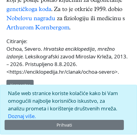
koji je poslije postao ključnim za odgonetanje
genetičkoga koda
. Za to je otkriće 1959. dobio
Nobelovu nagradu
za fiziologiju ili medicinu s
Arthurom Kornbergom
.
Citiranje:
Ochoa, Severo.
Hrvatska enciklopedija
,
mrežno
izdanje.
Leksikografski zavod Miroslav Krleža, 2013.
– 2026. Pristupljeno 8.8.2026.
<https://enciklopedija.hr/clanak/ochoa-severo>.
Komentar
Naše web stranice koriste kolačiće kako bi Vam
omogućili najbolje korisničko iskustvo, za
analizu prometa i korištenje društvenih mreža.
Doznaj više.
Prihvati
© 2026.
Leksikografski zavod
Miroslav Krleža