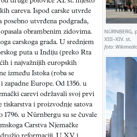
od druge polovice XI. st. mjesto
kih careva. Ispod carske utvrde
dva posebno utvrđena podgrađa,
NÜRNBERG, pro
a i opasala obrambenim zidovima.
XIII–XIV. st.
dnoga carskoga grada. U srednjem
foto: Wikimed
orskog puta u Indiju (preko Rta
ćih i najvažnijih europskih
ine između Istoka (roba se
ne i zapadne Europe. Od 1356. u
mački carevi održavali svoj prvi
 tiskarstva i proizvodnje satova
do 1796. u Nürnbergu su se čuvale
Rimskoga Carstva Njemačke
družio reformaciji. U XV. i