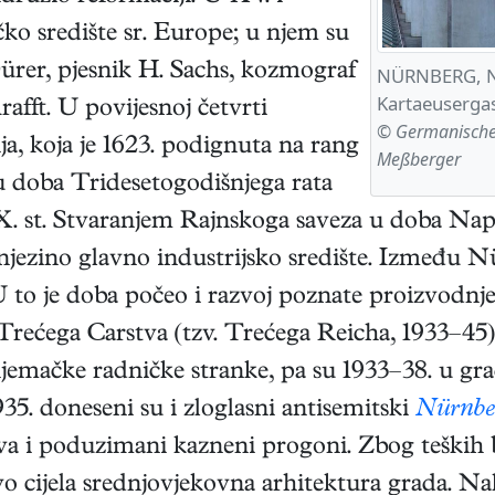
čko središte sr. Europe; u njem su
A. Dürer, pjesnik H. Sachs, kozmograf
NÜRNBERG, Nje
Kartaeuserga
fft. U povijesnoj četvrti
© Germanisches
ja, koja je 1623. podignuta na rang
Meßberger
 u doba Tridesetogodišnjega rata
IX. st. Stvaranjem Rajnskoga saveza u doba Nap
 njezino glavno industrijsko središte. Između N
 U to je doba počeo i razvoj poznate proizvodnj
Trećega Carstva (tzv. Trećega Reicha, 1933–45
 njemačke radničke stranke, pa su 1933–38. u gr
35. doneseni su i zloglasni antisemitski
Nürnbe
a i poduzimani kazneni progoni. Zbog teških
ovo cijela srednjovjekovna arhitektura grada. Na