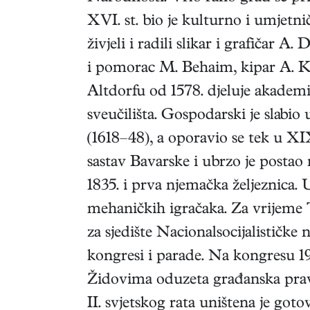
XVI. st. bio je kulturno i umjetni
živjeli i radili slikar i grafičar 
i pomorac M. Behaim, kipar A. Kra
Altdorfu od 1578. djeluje akademi
sveučilišta. Gospodarski je slabio
(1618–48), a oporavio se tek u X
sastav Bavarske i ubrzo je postao
1835. i prva njemačka željeznica.
mehaničkih igračaka. Za vrijeme 
za sjedište Nacionalsocijalističke
kongresi i parade. Na kongresu 19
Židovima oduzeta građanska prav
II. svjetskog rata uništena je got