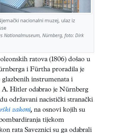
mački nacionalni muzej, ulaz iz
sse
 Nationalmuseum, Nürnberg, foto: Dirk
oleonskih ratova (1806) došao u
ürnberga i Fürtha proradila je
e glazbenih instrumenata i
) A. Hitler odabrao je Nürnberg
adu održavani nacistički stranački
rški zakoni
,
na osnovi kojih su
 bombardiranja tijekom
kon rata Saveznici su ga odabrali