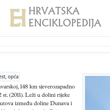
est, opća
avarskoj, 148 km sjeverozapadno
. (2011). Leži u dolini rijeke
 putova između doline Dunava i