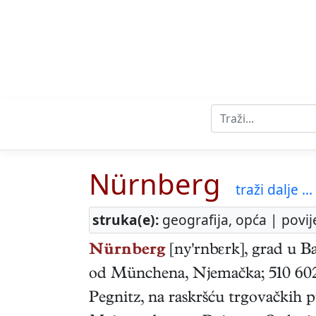
Nürnberg
traži dalje ...
struka(e):
geografija, opća | povij
Nürnberg
[ny'rnbεrk], grad u B
od Münchena, Njemačka; 510 602 st
Pegnitz, na raskršću trgovačkih