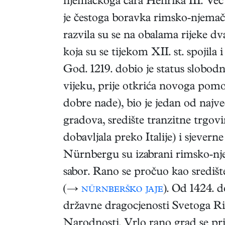
njemačkoga cara Henrika III. Već 
je čestoga boravka rimsko-njemač
razvila su se na obalama rijeke 
koja su se tijekom XII. st. spojil
God. 1219. dobio je status slobo
vijeku, prije otkrića novoga pom
dobre nade), bio je jedan od najve
gradova, središte tranzitne trgov
dobavljala preko Italije) i sjever
Nürnbergu su izabrani rimsko-nje
sabor. Rano se pročuo kao središte
(→
nürnberško jaje
). Od 1424. 
državne dragocjenosti Svetoga 
Narodnosti. Vrlo rano grad se pri