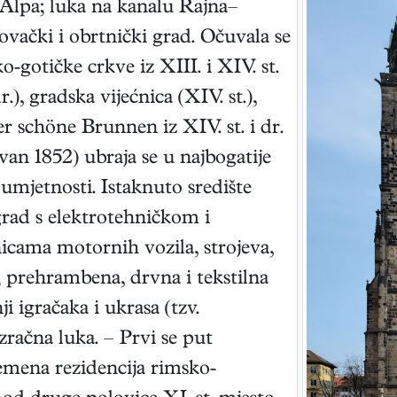
 Alpa; luka na kanalu Rajna–
vački i obrtnički grad. Očuvala se
-gotičke crkve iz XIII. i XIV. st.
), gradska vijećnica (XIV. st.),
 schöne Brunnen iz XIV. st. i dr.
an 1852) ubraja se u najbogatije
umjetnosti. Istaknuto središte
grad s elektrotehničkom i
icama motornih vozila, strojeva,
.; prehrambena, drvna i tekstilna
i igračaka i ukrasa (tzv.
ačna luka. – Prvi se put
emena rezidencija rimsko-