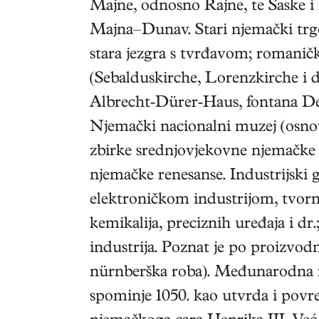
Majne, odnosno Rajne, te Saske i
Majna–Dunav. Stari njemački trgo
stara jezgra s tvrđavom; romaničko
(Sebalduskirche, Lorenzkirche i dr.
Albrecht-Dürer-Haus, fontana Der
Njemački nacionalni muzej (osnov
zbirke srednjovjekovne njemačke 
njemačke renesanse. Industrijski 
elektroničkom industrijom, tvorn
kemikalija, preciznih uređaja i dr
industrija. Poznat je po proizvodnj
nürnberška roba). Međunarodna zr
spominje 1050. kao utvrda i povr