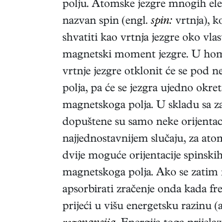
polju. Atomske jezgre mnogih e
nazvan spin (engl.
spin:
vrtnja), k
shvatiti kao vrtnja jezgre oko vla
magnetski moment jezgre. U ho
vrtnje jezgre otklonit će se pod
polja, pa će se jezgra ujedno okret
magnetskoga polja. U skladu sa 
dopuštene su samo neke orijenta
najjednostavnijem slučaju, za atom
dvije moguće orijentacije spinskih
magnetskoga polja. Ako se zatim n
apsorbirati zračenje onda kada fre
prijeći u višu energetsku razinu (