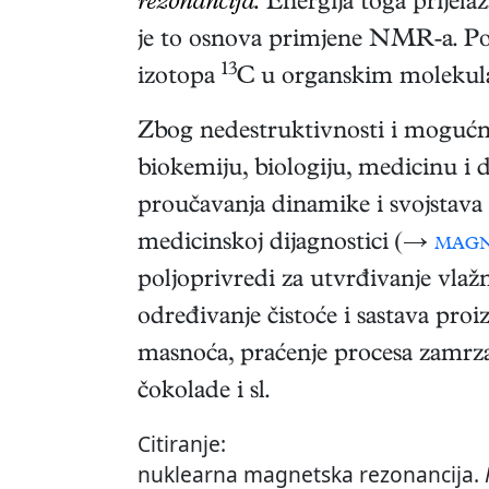
rezonancija.
Energija toga prijela
je to osnova primjene NMR-a. Pos
13
izotopa
C u organskim molekul
Zbog nedestruktivnosti i mogućnost
biokemiju, biologiju, medicinu i d
proučavanja dinamike i svojstava
medicinskoj dijagnostici (→
magn
poljoprivredi za utvrđivanje vlažnos
određivanje čistoće i sastava proi
masnoća, praćenje procesa zamrzava
čokolade i sl.
Citiranje:
nuklearna magnetska rezonancija.