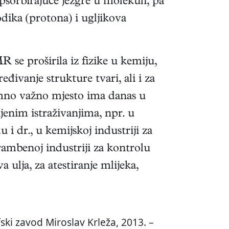
sorbirajuće jezgre u molekuli, pa
dika (protona) i ugljikova
 se proširila iz fizike u kemiju,
đivanje strukture tvari, ali i za
imno važno mjesto ima danas u
jenim istraživanjima, npr. u
u i dr., u kemijskoj industriji za
hrambenoj industriji za kontrolu
ulja, za atestiranje mlijeka,
ski zavod Miroslav Krleža, 2013. –