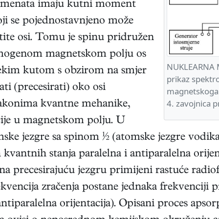
lemenata imaju kutni moment
oji se pojednostavnjeno može
stite osi. Tomu je spinu pridružen
mogenom magnetskom polju os
NUKLEARNA M
 nekim kutom s obzirom na smjer
prikaz spektr
ati (precesirati) oko osi
magnetskoga p
4. zavojnica 
zakonima kvantne mehanike,
cije u magnetskom polju. U
ske jezgre sa spinom ½ (atomske jezgre vodika, u
 kvantnih stanja paralelna i antiparalelna orije
a precesirajuću jezgru primijeni rastuće radiof
kvencija zračenja postane jednaka frekvenciji pr
antiparalelna orijentacija). Opisani proces apsor