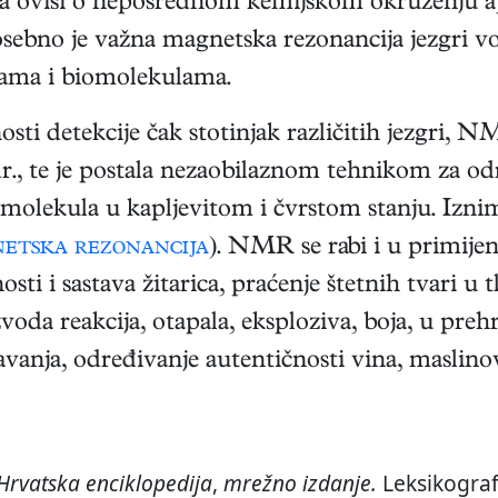
za ovisi o neposrednom kemijskom okruženju ap
ebno je važna magnetska rezonancija jezgri vo
ama i biomolekulama.
i detekcije čak stotinjak različitih jezgri, NMR
r., te je postala nezaobilaznom tehnikom za odre
 molekula u kapljevitom i čvrstom stanju. Izn
etska rezonancija
). NMR se rabi i u primijen
ti i sastava žitarica, praćenje štetnih tvari u tl
zvoda reakcija, otapala, eksploziva, boja, u pre
nja, određivanje autentičnosti vina, maslinova 
Hrvatska enciklopedija
,
mrežno izdanje.
Leksikograf