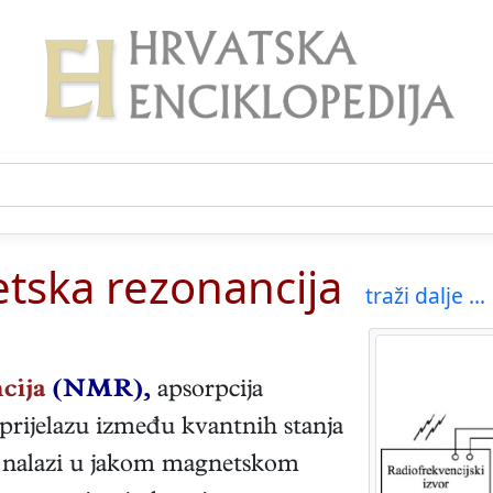
tska rezonancija
traži dalje ...
ncija
(NMR),
apsorpcija
 prijelazu između kvantnih stanja
se nalazi u jakom magnetskom