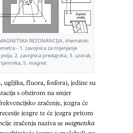
AGNETSKA REZONANCIJA, shematski
ometra – 1. zavojnica za mijenjanje
olja, 2. zavojnica predajnika, 3. uzorak,
prijamnika, 5. magnet
gljika, fluora, fosfora), jedine su
ntacija s obzirom na smjer
rekvencijsko zračenje, jezgra će
ecesije jezgre te će jezgra pritom
pcije zračenja naziva se
magnetska