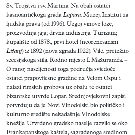
Sv. Trojstva i sv. Martina. Na obali ostatci
kasnoantičkoga grada
Lopara
. Muzej. Institut za
ljudska prava (od 1996). Uzgoj vinove loze,
proizvodnja jaja; drvna industrija. Turizam;
kupalište od 1878., prvi hotel (neorenesansni
Lišanj
) iz 1892 (nova zgrada 1922). Vile, pretežito
secesijskoga stila. Rodno mjesto I. Mažuranića. –
O ranoj naseljenosti toga područja svjedoče
ostatci prapovijesne gradine na Velom Ospu i
nalazi rimskih grobova uz obalu te ostatci
bizantske utvrde Lopar. Srednjovjekovni zapisi
potvrđuju da je Novi Vinodolski bio političko i
kulturno središte nekadašnje Vinodolske
knežije. Utvrđeno gradsko naselje razvilo se oko
Frankapanskoga kaštela, sagrađenoga sredinom