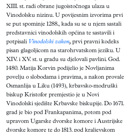
XIII. st. radi obrane jugoistočnoga ulaza u
Vinodolsku nizinu. U povijesnim izvorima prvi
se put spominje 1288., kada su se u njem sastali
predstavnici vinodolskih općina te sastavili i
potpisali
Vinodolski zakon
,
prvi pravni kodeks
pisan glagoljicom na starohrvatskom jeziku. U
XIV. i XV. st. u gradu su djelovali pavlini. God.
1480. Matija Korvin podijelio je Novljanima
povelju o slobodama i pravima, a nakon provale
Osmanlija u Liku (1493), krbavsko-modruški
biskup Kristofor premjestio je u Novi
Vinodolski sjedište Krbavske biskupije. Do 1671.
grad je bio pod Frankapanima, potom pod
upravom Ugarske dvorske komore i Austrijske
dvorske komore te do 1813. pod kraljevskom