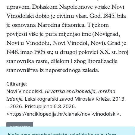
upravom. Dolaskom Napoleonove vojske Novi
Vinodolski dobio je civilnu vlast. God. 1845. bila
je osnovana Narodna čitaonica. Tijekom
povijesti više je puta mijenjao ime (Novigrad,
Novi u Vinodolu, Novi Vinodol, Novi). Grad je
1948. imao 1505 st.; u drugoj polovici XX. st. broj
stanovnika raste, dijelom i zbog litoralizacije
stanovništva iz neposrednoga zaleđa.
Citiranje:
Novi Vinodolski.
Hrvatska enciklopedija
,
mrežno
izdanje.
Leksikografski zavod Miroslav Krleža, 2013.
– 2026. Pristupljeno 6.8.2026.
<https://enciklopedija.hr/clanak/novi-vinodolski>.
Komentar
Naše web stranice koriste kolačiće kako bi Vam