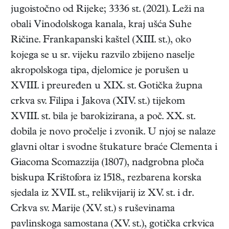
jugoistočno od Rijeke; 3336 st. (2021). Leži na
obali Vinodolskoga kanala, kraj ušća Suhe
Ričine. Frankapanski kaštel (XIII. st.), oko
kojega se u sr. vijeku razvilo zbijeno naselje
akropolskoga tipa, djelomice je porušen u
XVIII. i preuređen u XIX. st. Gotička župna
crkva sv. Filipa i Jakova (XIV. st.) tijekom
XVIII. st. bila je barokizirana, a poč. XX. st.
dobila je novo pročelje i zvonik. U njoj se nalaze
glavni oltar i svodne štukature braće Clementa i
Giacoma Scomazzija (1807), nadgrobna ploča
biskupa Krištofora iz 1518., rezbarena korska
sjedala iz XVII. st., relikvijarij iz XV. st. i dr.
Crkva sv. Marije (XV. st.) s ruševinama
pavlinskoga samostana (XV. st.), gotička crkvica