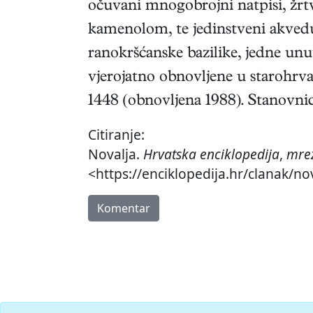
očuvani mnogobrojni natpisi, žrtv
kamenolom, te jedinstveni akveduk
ranokršćanske bazilike, jedne unut
vjerojatno obnovljene u starohrva
1448 (obnovljena 1988). Stanovnic
Citiranje:
Novalja.
Hrvatska enciklopedija
,
mrež
<https://enciklopedija.hr/clanak/no
Komentar