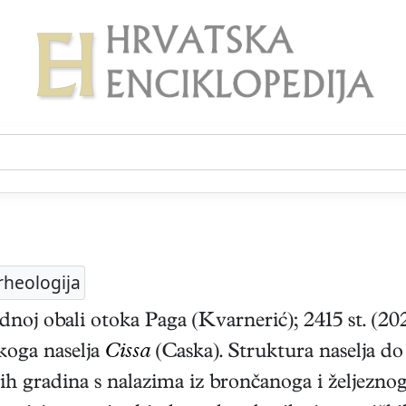
rheologija
dnoj obali otoka Paga (Kvarnerić); 2415 st. (20
koga naselja
Cissa
(Caska). Struktura naselja do
skih gradina s nalazima iz brončanoga i željezn