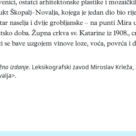
enici, ostatci arhitektonske plastike i mozaičk
t Škopalj–Novalja, kojega je jedan dio bio rij
ar naselja i dvije grobljanske – na punti Mira u 
tsko doba. Župna crkva sv. Katarine iz 1908., cr
i se bave uzgojem vinove loze, voća, povrća i d
no izdanje.
Leksikografski zavod Miroslav Krleža, 
valja>.