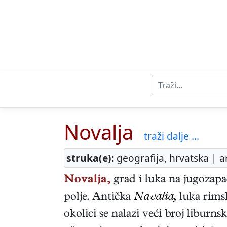
Novalja
traži dalje ...
struka(e):
geografija, hrvatska | a
Novalja,
grad i luka na jugozapa
polje. Antička
Navalia,
luka rims
okolici se nalazi veći broj liburn