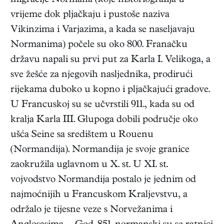
migracije Normana (koje historiografija u
vrijeme dok pljačkaju i pustoše naziva
Vikinzima i Varjazima, a kada se naseljavaju
Normanima) počele su oko 800. Franačku
državu napali su prvi put za Karla I. Velikoga, a
sve žešće za njegovih nasljednika, prodirući
rijekama duboko u kopno i pljačkajući gradove.
U Francuskoj su se učvrstili 911., kada su od
kralja Karla III. Glupoga dobili područje oko
ušća Seine sa središtem u Rouenu
(Normandija). Normandija je svoje granice
zaokružila uglavnom u X. st. U XI. st.
vojvodstvo Normandija postalo je jednim od
najmoćnijih u Francuskom Kraljevstvu, a
održalo je tijesne veze s Norvežanima i