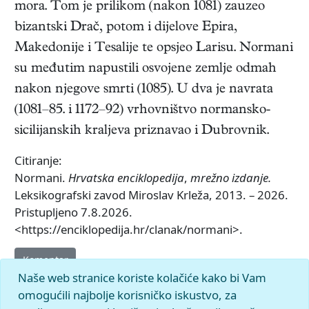
mora. Tom je prilikom (nakon 1081) zauzeo
bizantski Drač, potom i dijelove Epira,
Makedonije i Tesalije te opsjeo Larisu. Normani
su međutim napustili osvojene zemlje odmah
nakon njegove smrti (1085). U dva je navrata
(1081–85. i 1172–92) vrhovništvo normansko-
sicilijanskih kraljeva priznavao i Dubrovnik.
Citiranje:
Normani.
Hrvatska enciklopedija
,
mrežno izdanje.
Leksikografski zavod Miroslav Krleža, 2013. – 2026.
Pristupljeno 7.8.2026.
<https://enciklopedija.hr/clanak/normani>.
Komentar
Naše web stranice koriste kolačiće kako bi Vam
omogućili najbolje korisničko iskustvo, za