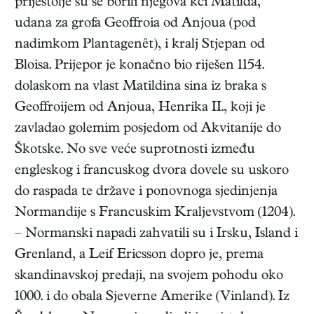
prijestolje su se borili njegova kći Matilda,
udana za grofa Geoffroia od Anjoua (pod
nadimkom Plantagenêt), i kralj Stjepan od
Bloisa. Prijepor je konačno bio riješen 1154.
dolaskom na vlast Matildina sina iz braka s
Geoffroijem od Anjoua, Henrika II., koji je
zavladao golemim posjedom od Akvitanije do
Škotske. No sve veće suprotnosti između
engleskog i francuskog dvora dovele su uskoro
do raspada te države i ponovnoga sjedinjenja
Normandije s Francuskim Kraljevstvom (1204).
– Normanski napadi zahvatili su i Irsku, Island i
Grenland, a Leif Ericsson dopro je, prema
skandinavskoj predaji, na svojem pohodu oko
1000. i do obala Sjeverne Amerike (Vinland). Iz