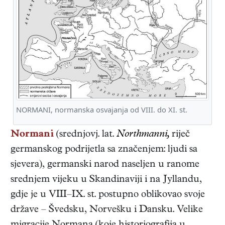
NORMANI, normanska osvajanja od VIII. do XI. st.
Normani
(srednjovj. lat.
Northmanni,
riječ
germanskog podrijetla sa značenjem: ljudi sa
sjevera), germanski narod naseljen u ranome
srednjem vijeku u Skandinaviji i na Jyllandu,
gdje je u VIII–IX. st. postupno oblikovao svoje
države – Švedsku, Norvešku i Dansku. Velike