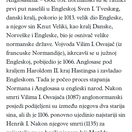
Anglosasima. – God. 851. normanski su se ratnici
prvi put naselili u Engleskoj. Sven I. Tveskæg,
danski kralj, pokorio je 1013. velik dio Engleske,
a njegov sin Knut Veliki, kao kralj Danske,
Norveške i Engleske, bio je osnivač velike
normanske države. Vojvoda Vilim I. Osvajač (iz
francuske Normandije), iskrcavši se u južnoj
Engleskoj, pobijedio je 1066. Anglosase pod
kraljem Haroldom II. kraj Hastingsa i zavladao
Engleskom. Tada je počeo proces stapanja
Normana i Anglosasa u engleski narod. Nakon
smrti Vilima I. Osvajača (1087) anglonormanski
posjedi podijeljeni su između njegova dva starija
sina, ali ih je 1106. ponovno ujedinio najstariji sin
Henrik I. Nakon njegove smrti (1135) za