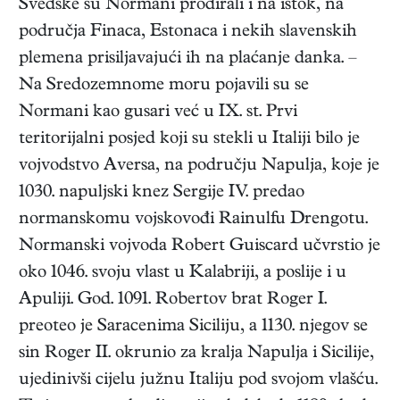
Švedske su Normani prodirali i na istok, na
područja Finaca, Estonaca i nekih slavenskih
plemena prisiljavajući ih na plaćanje danka. –
Na Sredozemnome moru pojavili su se
Normani kao gusari već u IX. st. Prvi
teritorijalni posjed koji su stekli u Italiji bilo je
vojvodstvo Aversa, na području Napulja, koje je
1030. napuljski knez Sergije IV. predao
normanskomu vojskovođi Rainulfu Drengotu.
Normanski vojvoda Robert Guiscard učvrstio je
oko 1046. svoju vlast u Kalabriji, a poslije i u
Apuliji. God. 1091. Robertov brat Roger I.
preoteo je Saracenima Siciliju, a 1130. njegov se
sin Roger II. okrunio za kralja Napulja i Sicilije,
ujedinivši cijelu južnu Italiju pod svojom vlašću.