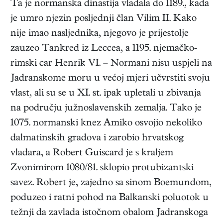
Ta je normanska dinastija vladala do 1189., kada
je umro njezin posljednji član Vilim II. Kako
nije imao nasljednika, njegovo je prijestolje
zauzeo Tankred iz Leccea, a 1195. njemačko-
rimski car Henrik VI. – Normani nisu uspjeli na
Jadranskome moru u većoj mjeri učvrstiti svoju
vlast, ali su se u XI. st. ipak upletali u zbivanja
na području južnoslavenskih zemalja. Tako je
1075. normanski knez Amiko osvojio nekoliko
dalmatinskih gradova i zarobio hrvatskog
vladara, a Robert Guiscard je s kraljem
Zvonimirom 1080/81. sklopio protubizantski
savez. Robert je, zajedno sa sinom Boemundom,
poduzeo i ratni pohod na Balkanski poluotok u
težnji da zavlada istočnom obalom Jadranskoga