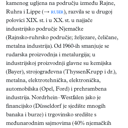
kamenog ugljena na području između Rajne,
Ruhra i Lippe (→
ruhr
), razvila se u drugoj
polovici XIX. st. i u XX. st. u najjače
industrijsko područje Njemačke
(Rajnsko‑ruhrsko područje; željezare, čeličane,
metalna industrija). Od 1960-ih smanjuje se
rudarska proizvodnja i metalurgija; u
industrijskoj proizvodnji glavne su kemijska
(Bayer), strojograđevna (ThyssenKrupp i dr.),
metalna, elektrotehnička, elektronička,
automobilska (Opel, Ford) i prehrambena
industrija. Nordrhein–Westfalen jako je
financijsko (Düsseldorf je sjedište mnogih
banaka i burze) i trgovinsko središte s
međunarodnim sajmovima (40% njemačkih