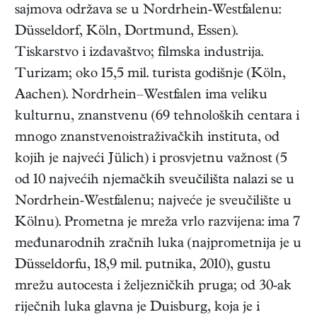
sajmova održava se u Nordrhein‑Westfalenu:
Düsseldorf, Köln, Dortmund, Essen).
Tiskarstvo i izdavaštvo; filmska industrija.
Turizam; oko 15,5 mil. turista godišnje (Köln,
Aachen). Nordrhein–Westfalen ima veliku
kulturnu, znanstvenu (69 tehnoloških centara i
mnogo znanstvenoistraživačkih instituta, od
kojih je najveći Jülich) i prosvjetnu važnost (5
od 10 najvećih njemačkih sveučilišta nalazi se u
Nordrhein‑Westfalenu; najveće je sveučilište u
Kölnu). Prometna je mreža vrlo razvijena: ima 7
međunarodnih zračnih luka (najprometnija je u
Düsseldorfu, 18,9 mil. putnika, 2010), gustu
mrežu autocesta i željezničkih pruga; od 30-ak
riječnih luka glavna je Duisburg, koja je i