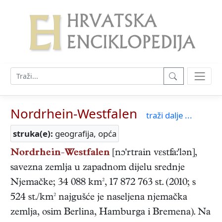
Nordrhein-Westfalen
traži dalje ...
struka(e):
geografija, opća
Nordrhein-Westfalen
[nɔ'rtrain vεstfa:'lən],
savezna zemlja u zapadnom dijelu srednje
Njemačke; 34 088 km², 17 872 763 st. (2010; s
524 st./km² najgušće je naseljena njemačka
zemlja, osim Berlina, Hamburga i Bremena). Na