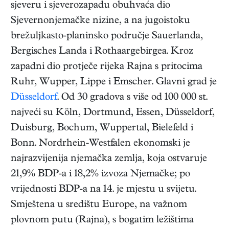
sjeveru i sjeverozapadu obuhvaća dio
Sjevernonjemačke nizine, a na jugoistoku
brežuljkasto‑planinsko područje Sauerlanda,
Bergisches Landa i Rothaargebirgea. Kroz
zapadni dio protječe rijeka Rajna s pritocima
Ruhr, Wupper, Lippe i Emscher. Glavni grad je
Düsseldorf
. Od 30 gradova s više od 100 000 st.
najveći su Köln, Dortmund, Essen, Düsseldorf,
Duisburg, Bochum, Wuppertal, Bielefeld i
Bonn. Nordrhein-Westfalen ekonomski je
najrazvijenija njemačka zemlja, koja ostvaruje
21,9% BDP‑a i 18,2% izvoza Njemačke; po
vrijednosti BDP‑a na 14. je mjestu u svijetu.
Smještena u središtu Europe, na važnom
plovnom putu (Rajna), s bogatim ležištima