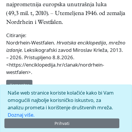
najprometnija europska unutrašnja luka
(49,3 mil. t, 2010). – Utemeljena 1946. od zemalja
Nordrhein i Westfalen.
Citiranje:
Nordrhein-Westfalen.
Hrvatska enciklopedija
,
mrežno
izdanje.
Leksikografski zavod Miroslav Krleža, 2013.
– 2026. Pristupljeno 8.8.2026.
<https://enciklopedija.hr/clanak/nordrhein-
westfalen>.
Komentar
Naše web stranice koriste kolačiće kako bi Vam
omogućili najbolje korisničko iskustvo, za
analizu prometa i korištenje društvenih mreža.
Doznaj više.
Prihvati
© 2026.
Leksikografski zavod
Miroslav Krleža