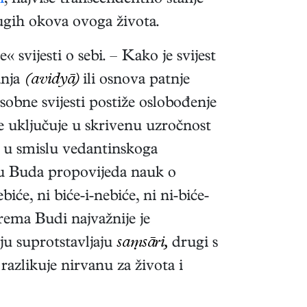
n
; najviše transcendentno stanje
rugih okova ovoga života.
 svijesti o sebi. – Kako je svijest
anja
(avidyā)
ili osnova patnje
sobne svijesti postiže oslobođenje
e uključuje u skrivenu uzročnost
m u smislu vedantinskoga
du Buda propovijeda nauk o
će, ni biće-i-nebiće, ni ni-biće-
prema Budi najvažnije je
 ju suprotstavljaju
saṃsāri,
drugi s
razlikuje nirvanu za života i