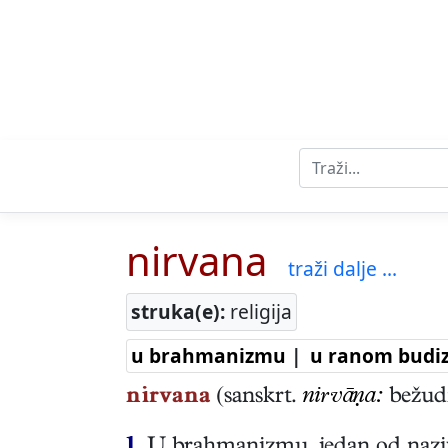
nirvana
traži dalje ...
struka(e):
religija
u brahmanizmu
|
u ranom budi
nirvana
(sanskrt.
nirvāṇa:
bežudn