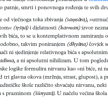
a za stanje oslobođenja poniranjem u
brahma
eno patnje, smrti i ponovnoga rođenja te svih d
 od vječnoga toka zbivanja
(saṃsāra),
»utrnuće«
votom«
(tṛšṇā)
i djelatnosti
(karman)
izvor nezn
e svih bića, to se u kontemplativnom zamiranju o
todobno, takvim poniranjem
(dhyāna)
čovjek s
ači ni sjedinjenje relativnoga bića s apsolutni
adima,
a ni apsolutni nihilizam. U tom pogle
e logike formulira nirvanu kao »ni biće, ni nebi
 tri glavna okova (mržnja, strast, glupost), a 
udističke škole različito shvaćaju nirvanu, neki
ju s prazninom
(śūnyatā)
. U načelu većina škola 