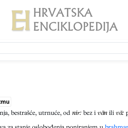
zmu
ja, bestrašće, utrnuće, od
nir:
bez i
vān
ili
vā:
p