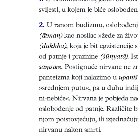
1.
U brahmanizmu, jedan od naziv
svijesti, u kojem je biće oslobođ
2.
U ranom budizmu, oslobođenje
(ātman)
kao nosilac »žeđe za ži
(dukkha),
koja je bit egzistencij
od patnje i praznine
(śūnyatā).
Is
saṃsāre.
Postignuće nirvane ne zn
panteizma koji nalazimo u
upaniš
»srednjem putu«, pa u duhu indijsk
ni-nebiće«. Nirvana je pobjeda nad
oslobođenje od patnje. Različite b
njom poistovjećuju, ili izjednaču
nirvanu nakon smrti.