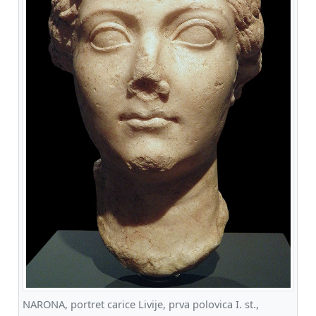
NARONA, portret carice Livije, prva polovica I. st.,