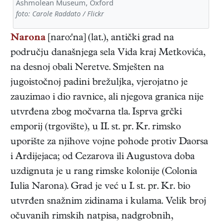
Ashmolean Museum, Oxford
foto: Carole Raddato / Flickr
Narona
[naro:'na] (lat.), antički grad na
području današnjega sela Vida kraj Metkovića,
na desnoj obali Neretve. Smješten na
jugoistočnoj padini brežuljka, vjerojatno je
zauzimao i dio ravnice, ali njegova granica nije
utvrđena zbog močvarna tla. Isprva grčki
emporij (trgovište), u II. st. pr. Kr. rimsko
uporište za njihove vojne pohode protiv Daorsa
i Ardijejaca; od Cezarova ili Augustova doba
uzdignuta je u rang rimske kolonije (Colonia
Iulia Narona). Grad je već u I. st. pr. Kr. bio
utvrđen snažnim zidinama i kulama. Velik broj
očuvanih rimskih natpisa, nadgrobnih,