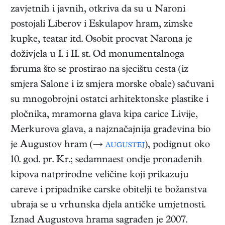
zavjetnih i javnih, otkriva da su u Naroni
postojali Liberov i Eskulapov hram, zimske
kupke, teatar itd. Osobit procvat Narona je
doživjela u I. i II. st. Od monumentalnoga
foruma što se prostirao na sjecištu cesta (iz
smjera Salone i iz smjera morske obale) sačuvani
su mnogobrojni ostatci arhitektonske plastike i
pločnika, mramorna glava kipa carice Livije,
Merkurova glava, a najznačajnija građevina bio
je Augustov hram (→
augustej
), podignut oko
10. god. pr. Kr.; sedamnaest ondje pronađenih
kipova natprirodne veličine koji prikazuju
careve i pripadnike carske obitelji te božanstva
ubraja se u vrhunska djela antičke umjetnosti.
Iznad Augustova hrama sagrađen je 2007.