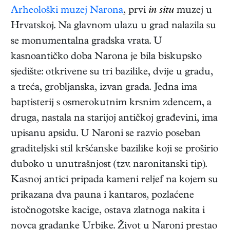
Arheološki muzej Narona
, prvi
in situ
muzej u
Hrvatskoj. Na glavnom ulazu u grad nalazila su
se monumentalna gradska vrata. U
kasnoantičko doba Narona je bila biskupsko
sjedište: otkrivene su tri bazilike, dvije u gradu,
a treća, grobljanska, izvan grada. Jedna ima
baptisterij s osmerokutnim krsnim zdencem, a
druga, nastala na starijoj antičkoj građevini, ima
upisanu apsidu. U Naroni se razvio poseban
graditeljski stil kršćanske bazilike koji se proširio
duboko u unutrašnjost (tzv. naronitanski tip).
Kasnoj antici pripada kameni reljef na kojem su
prikazana dva pauna i kantaros, pozlaćene
istočnogotske kacige, ostava zlatnoga nakita i
novca građanke Urbike. Život u Naroni prestao