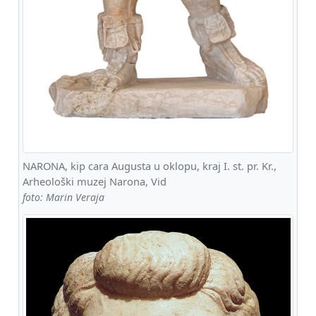
NARONA, kip cara Augusta u oklopu, kraj I. st. pr. Kr.,
Arheološki muzej Narona, Vid
foto: Marin Veraja