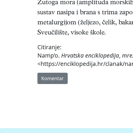
Žutoga mora (amplituda morskih 
sustav nasipa i brana s trima zapo
metalurgijom (željezo, čelik, bak
Sveučilište, visoke škole.
Citiranje:
Namp’o.
Hrvatska enciklopedija
,
mrež
<https://enciklopedija.hr/clanak/n
Komentar