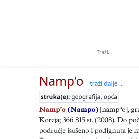
Namp’o
traži dalje ...
struka(e):
geografija, opća
Namp’o
(Nampo)
[nampʰo], gra
Koreja; 366 815 st. (2008). Do po
područje isušeno i podignuta je 