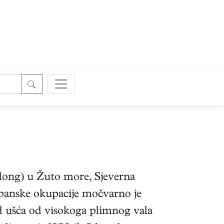
edong) u Žuto more, Sjeverna
japanske okupacije močvarno je
d ušća od visokoga plimnog vala