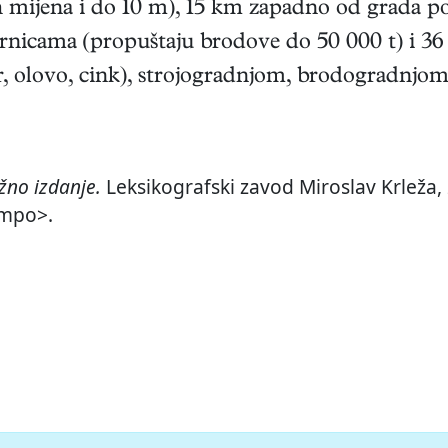
mijena i do 10 m), 15 km zapadno od grada po
rnicama (propuštaju brodove do 50 000 t) i 36 u
ar, olovo, cink), strojogradnjom, brodogradnjo
no izdanje.
Leksikografski zavod Miroslav Krleža, 
ampo>.