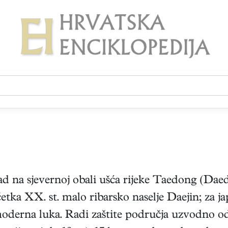
d na sjevernoj obali ušća rijeke Taedong (Da
četka XX. st. malo ribarsko naselje Daejin; za 
moderna luka. Radi zaštite područja uzvodno o