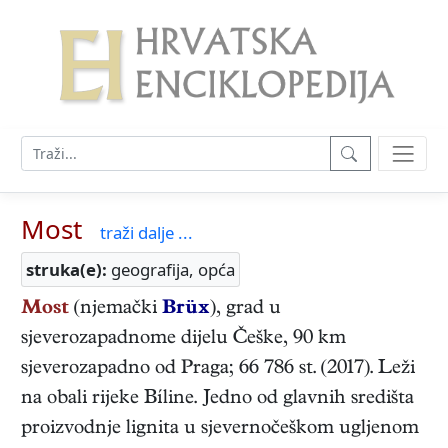
Most
traži dalje ...
struka(e):
geografija, opća
Most
(njemački
Brüx
), grad u
sjeverozapadnome dijelu Češke, 90 km
sjeverozapadno od Praga; 66 786 st. (2017). Leži
na obali rijeke Bíline. Jedno od glavnih središta
proizvodnje lignita u sjevernočeškom ugljenom