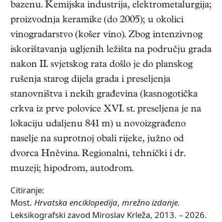
bazenu. Kemijska industrija, elektrometalurgija;
proizvodnja keramike (do 2005); u okolici
vinogradarstvo (košer vino). Zbog intenzivnog
iskorištavanja ugljenih ležišta na području grada
nakon II. svjetskog rata došlo je do planskog
rušenja starog dijela grada i preseljenja
stanovništva i nekih građevina (kasnogotička
crkva iz prve polovice XVI. st. preseljena je na
lokaciju udaljenu 841 m) u novoizgrađeno
naselje na suprotnoj obali rijeke, južno od
dvorca Hněvina. Regionalni, tehnički i dr.
muzeji; hipodrom, autodrom.
Citiranje:
Most.
Hrvatska enciklopedija
,
mrežno izdanje.
Leksikografski zavod Miroslav Krleža, 2013. – 2026.