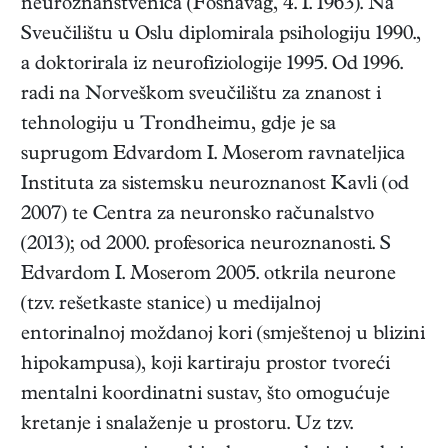
neuroznanstvenica
(
Fosnavåg
,
4. I. 1963
). Na
Sveučilištu u Oslu diplomirala psihologiju 1990.,
a doktorirala iz neurofiziologije 1995. Od 1996.
radi na Norveškom sveučilištu za znanost i
tehnologiju u Trondheimu, gdje je sa
suprugom Edvardom I. Moserom ravnateljica
Instituta za sistemsku neuroznanost Kavli (od
2007) te Centra za neuronsko računalstvo
(2013); od 2000. profesorica neuroznanosti. S
Edvardom I. Moserom 2005. otkrila neurone
(tzv. rešetkaste stanice) u medijalnoj
entorinalnoj moždanoj kori (smještenoj u blizini
hipokampusa), koji kartiraju prostor tvoreći
mentalni koordinatni sustav, što omogućuje
kretanje i snalaženje u prostoru. Uz tzv.