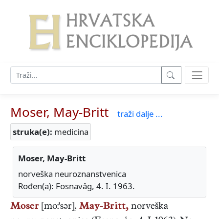
Moser, May-Britt
traži dalje ...
struka(e):
medicina
Moser, May-Britt
norveška neuroznanstvenica
Rođen(a): Fosnavåg, 4. I. 1963.
Moser
[mo:'sər],
May-Britt,
norveška