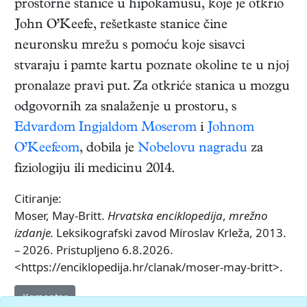
prostorne stanice u hipokamusu, koje je otkrio
John O’Keefe, rešetkaste stanice čine
neuronsku mrežu s pomoću koje sisavci
stvaraju i pamte kartu poznate okoline te u njoj
pronalaze pravi put. Za otkriće stanica u mozgu
odgovornih za snalaženje u prostoru, s
Edvardom Ingjaldom Moserom
i
Johnom
O’Keefeom
, dobila je
Nobelovu nagradu
za
fiziologiju ili medicinu 2014.
Citiranje:
Moser, May-Britt.
Hrvatska enciklopedija
,
mrežno
izdanje.
Leksikografski zavod Miroslav Krleža, 2013.
– 2026. Pristupljeno 6.8.2026.
<https://enciklopedija.hr/clanak/moser-may-britt>.
Komentar