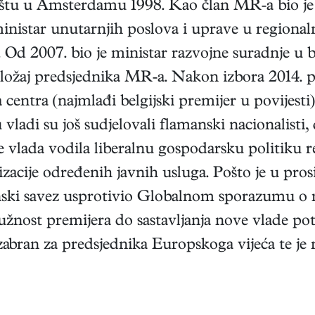
ilištu u Amsterdamu 1998. Kao član MR-a bio je
istar unutarnjih poslova i uprave u regionaln
d 2007. bio je ministar razvojne suradnje u bel
položaj predsjednika MR-a. Nakon izbora 2014. p
a centra (najmlađi belgijski premijer u povijesti
 vladi su još sudjelovali flamanski nacionalisti, 
e vlada vodila liberalnu gospodarsku politiku 
zacije određenih javnih usluga. Pošto je u prosi
anski savez usprotivio Globalnom sporazumu o 
dužnost premijera do sastavljanja nove vlade po
bran za predsjednika Europskoga vijeća te je n