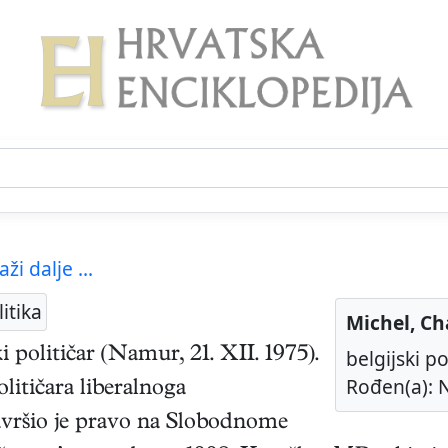
aži dalje ...
itika
Michel, Ch
ki
političar
(
Namur
,
21. XII. 1975
).
belgijski po
Rođen(a): N
litičara liberalnoga
vršio je pravo na Slobodnome