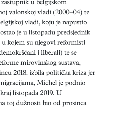
 zastupnik u belgijskom
oj valonskoj vladi (2000–04) te
gijskoj vladi, koju je napustio
ostao je u listopadu predsjednik
) u kojem su njegovi reformisti
demokršćani i liberali) te se
reforme mirovinskog sustava,
ncu 2018. izbila politička kriza jer
migracijama, Michel je podnio
tkraj listopada 2019. U
a toj dužnosti bio od prosinca