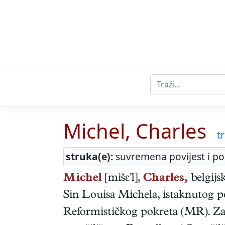
Michel, Charles
tr
struka(e):
suvremena povijest i pol
Michel
[mišε'l],
Charles,
belgijs
Sin Louisa Michela, istaknutog po
Reformističkog pokreta (MR). Za