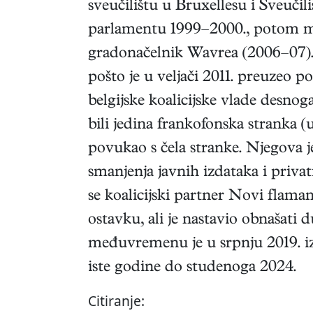
sveučilištu u Bruxellesu i Sveuč
parlamentu 1999–2000., potom min
gradonačelnik Wavrea (2006–07). O
pošto je u veljači 2011. preuzeo 
belgijske koalicijske vlade desnog
bili jedina frankofonska stranka (u
povukao s čela stranke. Njegova j
smanjenja javnih izdataka i privati
se koalicijski partner Novi flam
ostavku, ali je nastavio obnašati 
međuvremenu je u srpnju 2019. iza
iste godine do studenoga 2024.
Citiranje: