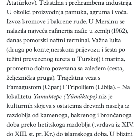
Atatürkov). Tekstilna i prehrambena industrija.
U okolici proizvodnja pamuka, agruma i voća.
Izvoz kromove i bakrene rude. U Mersinu se
nalazila najveća rafinerija nafte u zemlji (1962),
danas pomorski naftni terminal. Važna luka
(druga po kontejnerskom prijevozu i šesta po
težini prevezenog tereta u Turskoj) i marina,
prometno dobro povezana sa zaleđem (cesta,
željeznička pruga). Trajektna veza s
Famagustom (Cipar) i Tripolijem (Libija). – Na
lokalitetu
Yumuktepe (Yümüktepe)
niz je
kulturnih slojeva s ostatcima drevnih naselja iz
razdoblja od kamenoga, bakrenog i brončanoga
doba preko hetitskoga razdoblja (tvrđava iz XIV.
do XIII. st. pr. Kr.) do islamskoga doba. U blizini