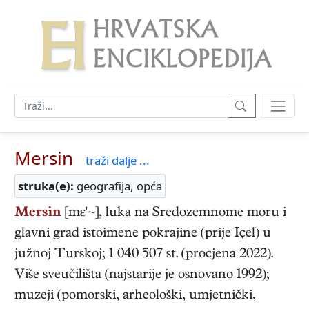
Mersin
traži dalje ...
struka(e):
geografija, opća
Mersin
[mε'~], luka na Sredozemnome moru i
glavni grad istoimene pokrajine (prije Içel) u
južnoj Turskoj; 1 040 507 st. (procjena 2022).
Više sveučilišta (najstarije je osnovano 1992);
muzeji (pomorski, arheološki, umjetnički,