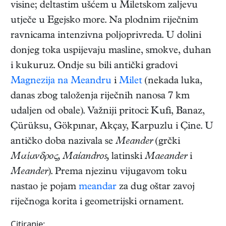
visine; deltastim ušćem u Miletskom zaljevu
utječe u Egejsko more. Na plodnim riječnim
ravnicama intenzivna poljoprivreda. U dolini
donjeg toka uspijevaju masline, smokve, duhan
i kukuruz. Ondje su bili antički gradovi
Magnezija na Meandru
i
Milet
(nekada luka,
danas zbog taloženja riječnih nanosa 7 km
udaljen od obale). Važniji pritoci: Kufi, Banaz,
Çürüksu, Gökpınar, Akçay, Karpuzlu i Çine. U
antičko doba nazivala se
Meander
(grčki
Μαίανδρος, Maíandros,
latinski
Maeander
i
Meander
). Prema njezinu vijugavom toku
nastao je pojam
meandar
za dug oštar zavoj
riječnoga korita i geometrijski ornament.
Citiranje: