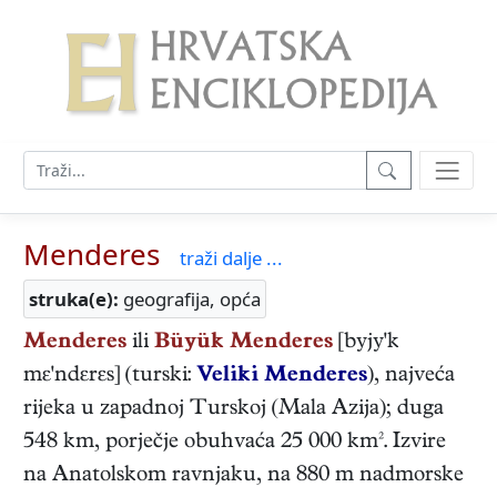
Menderes
traži dalje ...
struka(e):
geografija, opća
Menderes
ili
Büyük Menderes
[byjy'k
mε'ndεrεs] (turski:
Veliki Menderes
), najveća
rijeka u zapadnoj Turskoj (Mala Azija); duga
548 km, porječje obuhvaća 25 000 km². Izvire
na Anatolskom ravnjaku, na 880 m nadmorske