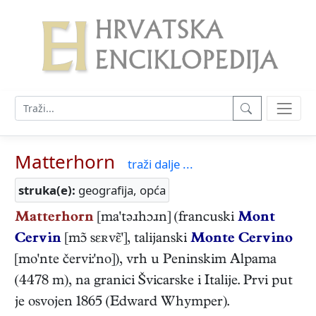
Matterhorn
traži dalje ...
struka(e):
geografija, opća
Matterhorn
[ma'təɹhɔɹn] (francuski
Mont
Cervin
[m sεʀv'], talijanski
Monte Cervino
[mo'nte červi:'no]), vrh u Peninskim Alpama
(4478 m), na granici Švicarske i Italije. Prvi put
je osvojen 1865 (Edward Whymper).