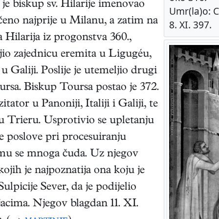
a je biskup sv. Hilarije imenovao
Umr(la)o: 
učeno najprije u Milanu, a zatim na
8. XI. 397.
Hilarija iz progonstva 360.,
jio zajednicu eremita u Ligugéu,
 Galiji. Poslije je utemeljio drugi
rsa. Biskup Toursa postao je 372.
ator u Panoniji, Italiji i Galiji, te
 Trieru. Usprotivio se upletanju
poslove pri procesuiranju
u mu se mnoga čuda. Uz njegov
ojih je najpoznatija ona koju je
Sulpicije Sever, da je podijelio
jacima. Njegov blagdan 11. XI.