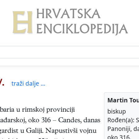
.
traži dalje ...
Martin Tou
baria u rimskoj provinciji
biskup
Rođen(a): S
ađarskoj
,
oko 316
–
Candes, danas
Panoniji, 
 gardist u Galiji. Napustivši vojnu
oko 316.