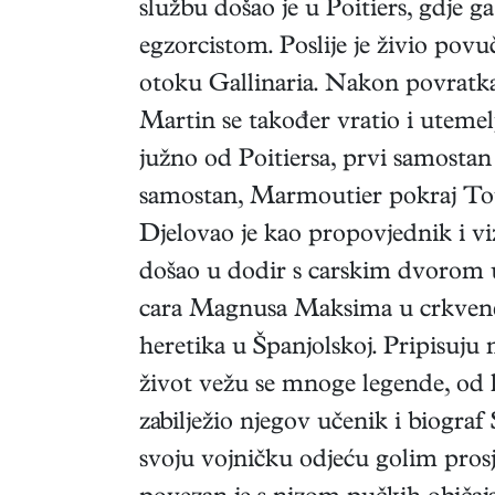
službu došao je u Poitiers, gdje g
egzorcistom. Poslije je živio pov
otoku Gallinaria. Nakon povratka 
Martin se također vratio i utemel
južno od Poitiersa, prvi samostan u
samostan, Marmoutier pokraj Tou
Djelovao je kao propovjednik i vizit
došao u dodir s carskim dvorom u
cara Magnusa Maksima u crkvene 
heretika u Španjolskoj. Pripisuj
život vežu se mnoge legende, od k
zabilježio njegov učenik i biograf 
svoju vojničku odjeću golim pros