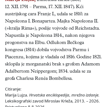
Marija Lujza,
francuska
carica
(
Beč
,
12. XII. 1791
–
Parma
,
17. XII. 1847
). Kći
austrijskog cara Franje I., udala se 1810. za
Napoleona I. Bonapartea. Majka Napoleona II.
(»kralja Rima«), poslije vojvode od Reichstadta.
Napustila je Napoleona 1814., nakon njegova
progonstva na Elbu. Odlukom Bečkoga
kongresa (1814) dobila vojvodstva Parmu i
Piacenzu, kojima je vladala od 1816. Godine 1821.
sklopila je morganatski brak s grofom Adamom
Adalbertom Neippergom; 1834. udala se za
grofa Charlesa Renéa Bombellesa.
Citiranje:
Marija Lujza.
Hrvatska enciklopedija
,
mrežno izdanje.
Leksikografski zavod Miroslav Krleža, 2013. – 2026.
Pristupljeno 8.8.2026.