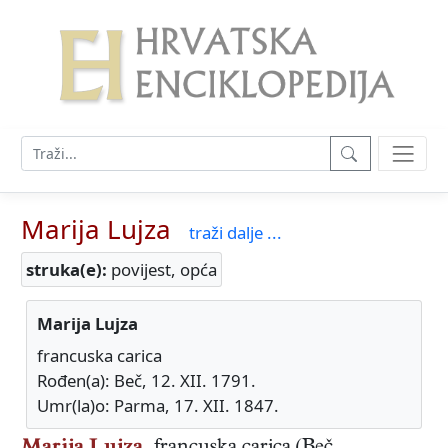
Marija Lujza
traži dalje ...
struka(e):
povijest, opća
Marija Lujza
francuska carica
Rođen(a): Beč, 12. XII. 1791.
Umr(la)o: Parma, 17. XII. 1847.