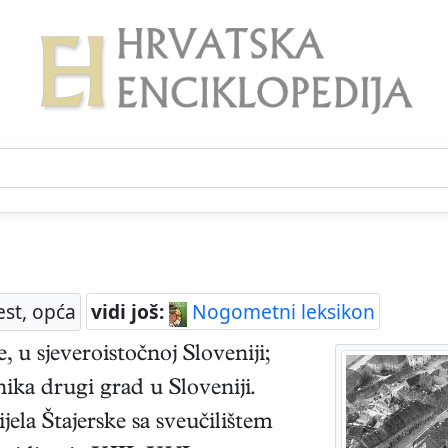
est, opća
vidi još:
Nogometni leksikon
u sjeveroistočnoj Sloveniji;
nika drugi grad u Sloveniji.
jela Štajerske sa sveučilištem