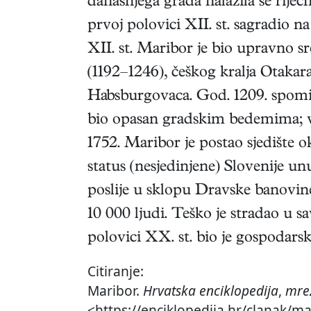
današnjega grada nalazila se rije
prvoj polovici XII. st. sagradio 
XII. st. Maribor je bio upravno 
(1192–1246), češkog kralja Otakara
Habsburgovaca. God. 1209. spominje
bio opasan gradskim bedemima; v
1752. Maribor je postao sjedište 
status (nesjedinjene) Slovenije un
poslije u sklopu Dravske banovine
10 000 ljudi. Teško je stradao u s
polovici XX. st. bio je gospodarsk
Citiranje:
Maribor.
Hrvatska enciklopedija
,
mrež
<https://enciklopedija.hr/clanak/ma