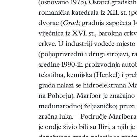
(osnovano 1975). Ostatci gradskih 
romanička katedrala iz XII. st. (p
dvorac (
Grad;
gradnja započeta 1
vijećnica iz XVI. st., barokna crkva 
crkve. U industriji vodeće mjest
(poljoprivredni i drugi strojevi, r
sredine 1990-ih proizvodnja aut
tekstilna, kemijska (Henkel) i p
grada nalazi se hidroelektrana Ma
na Pohorju). Maribor je značajno
međunarodnoj željezničkoj pruzi 
zračna luka. – Područje Maribora 
je ondje živio bili su Iliri, a nji