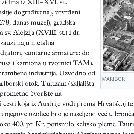
zidina iz XIII–XVI. st.,
oslije dograđivana), utvrđeni
478; danas muzej), gradska
sv. Alojzija (XVIII. st.) i dr.
o zauzimaju metalna
adijatori, sanitarne armature; do
obusa i kamiona u tvornici TAM),
rehrambena industrija. Uzvodno od
MARIBOR
riborski otok. Turizam (skijališta
 prometno čvorište na
i cesti koja iz Austrije vodi prema Hrvatskoj 
i njegove okolice bilo je naseljeno već u bronč
h je oko 400. pr. Kr. potisnulo keltsko pleme Ta