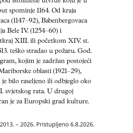
spod istoimene utvrde koju je u
put spominje 1164. Od kraja
vaca (1147–92), Babenbergovaca
ja Bele IV. (1254–60) i
kraj XIII. ili početkom XIV. st.
3. teško stradao u požaru. God.
gram, kojim je zadržan postojeći
 Mariborske oblasti (1921–29),
e bilo raseljeno ili odbjeglo oko
I. svjetskog rata. U drugoj
bran je za Europski grad kulture.
2013. – 2026. Pristupljeno 6.8.2026.