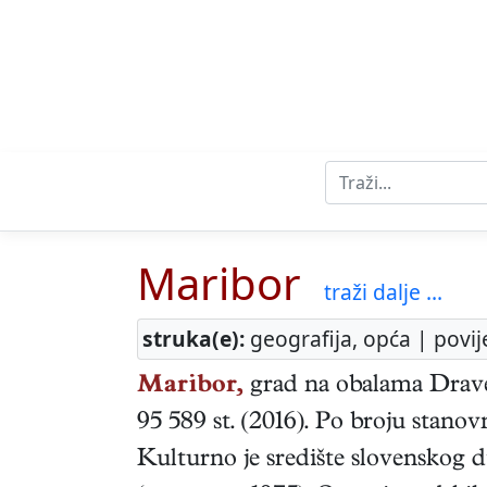
Maribor
traži dalje ...
struka(e):
geografija, opća | povij
Maribor,
grad na obalama Drave, 
95 589 st. (2016). Po broju stanov
Kulturno je središte slovenskog di