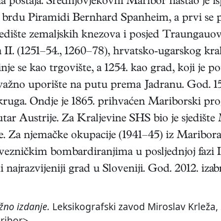
čna postaja. Srednjovjekovni Maribor nastao je i
na brdu Piramidi Bernhard Spanheim, a prvi se 
središte zemaljskih knezova i posjed Traungauo
 II. (1251–54., 1260–78), hrvatsko-ugarskog kral
 se kao trgovište, a 1254. kao grad, koji je pot
ažno uporište na putu prema Jadranu. God. 151
okruga. Ondje je 1865. prihvaćen Mariborski pro
utar Austrije. Za Kraljevine SHS bio je sjedište
. Za njemačke okupacije (1941–45) iz Maribora j
avezničkim bombardiranjima u posljednjoj fazi I
i najrazvijeniji grad u Sloveniji. God. 2012. iza
no izdanje.
Leksikografski zavod Miroslav Krleža, 
ribor>.