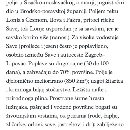
polja u Sisačko-moslavačkoj, a manji, jugoistočni
dio u Brodsko-posavskoj županiji. Poljem teku
Lonja s Česmom, Ilova i Pakra, pritoci rijeke
Save; tok Lonje usporedan je sa savskim, jer je
savsko korito više (nanosi). Za visoka vodostaja
Save (proljeće i jesen) često je poplavljeno,
osobito između Save i autoceste Zagreb–
Lipovac. Poplave su dugotrajne (30 do 100
dana), a zahvaćaju do 70% površine. Polje je
djelomično meliorirano (850 km²); uzgoj žitarica
i krmnoga bilja; stočarstvo. Ležišta nafte i
prirodnoga plina. Prostrane šume hrasta
lužnjaka, pašnjaci i vodene površine bogati su
životinjskim vrstama, os. pticama (rode, čaplje,
žličarke, orlovi, sove, jastrebovi i dr.); zabilježeno