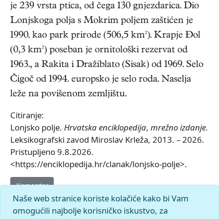
je 239 vrsta ptica, od čega 130 gnjezdarica. Dio
Lonjskoga polja s Mokrim poljem zaštićen je
1990. kao park prirode (506,5 km²). Krapje Đol
(0,3 km²) poseban je ornitološki rezervat od
1963., a Rakita i Dražiblato (Sisak) od 1969. Selo
Čigoč od 1994. europsko je selo roda. Naselja
leže na povišenom zemljištu.
Citiranje:
Lonjsko polje.
Hrvatska enciklopedija
,
mrežno izdanje.
Leksikografski zavod Miroslav Krleža, 2013. – 2026.
Pristupljeno 9.8.2026.
<https://enciklopedija.hr/clanak/lonjsko-polje>.
Komentar
Naše web stranice koriste kolačiće kako bi Vam
omogućili najbolje korisničko iskustvo, za